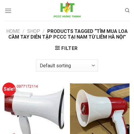
Skip
to
content
HOME
/
SHOP
/
PRODUCTS TAGGED “TÌM MUA LOA
CẦM TAY DIỄN TẬP PCCC TẠI NAM TỪ LIÊM HÀ NỘI”
FILTER
Sale!