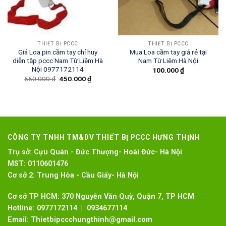
THIẾT BỊ PCCC
THIẾT BỊ PCCC
Giá Loa pin cầm tay chỉ huy
Mua Loa cầm tay giá rẻ tại
diễn tập pccc Nam Từ Liêm Hà
Nam Từ Liêm Hà Nội
Nội 0977172114
100.000
₫
550.000
₫
450.000
₫
CÔNG TY TNHH TM&DV THIẾT BỊ PCCC HƯNG THỊNH
Trụ sở:
Cựu Quán - Đức Thượng- Hoài Đức- Hà Nội
MST:
0110601476
Cơ sở 2:
Trung Hòa - Cầu Giấy- Hà Nội
Cơ sở TP HCM: 370 Nguyễn Văn Quỳ, Quận 7, TP HCM
Hotline:
0977172114 | 0934677114
Email:
Thietbipccchungthinh@gmail.com