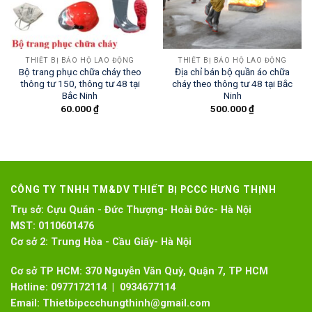
THIẾT BỊ BẢO HỘ LAO ĐỘNG
THIẾT BỊ BẢO HỘ LAO ĐỘNG
Bộ trang phục chữa cháy theo
Địa chỉ bán bộ quần áo chữa
thông tư 150, thông tư 48 tại
cháy theo thông tư 48 tại Bắc
Bắc Ninh
Ninh
60.000
₫
500.000
₫
CÔNG TY TNHH TM&DV THIẾT BỊ PCCC HƯNG THỊNH
Trụ sở:
Cựu Quán - Đức Thượng- Hoài Đức- Hà Nội
MST:
0110601476
Cơ sở 2:
Trung Hòa - Cầu Giấy- Hà Nội
Cơ sở TP HCM: 370 Nguyễn Văn Quỳ, Quận 7, TP HCM
Hotline:
0977172114 | 0934677114
Email:
Thietbipccchungthinh@gmail.com