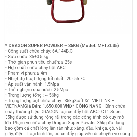
* DRAGON SUPER POWDER – 35KG (Model: MFTZL35)
• Công suất chữa cháy: 6A.144B.C
• Sức chứa: 35±0.5 kg
• Thời gian phun tiêu chuẩn: ≥ 25s
• Hợp chất chữa cháy bột ABC
• Phạm vi phun: ≥ 4m
• Nhiệt độ hoạt động tốt nhất : 20- 55 ºC
• Áp suất vận hành: 1.5Mpa
• Thử nghiệm qua nước: 2.5Mpa
• Trọng lượng tổng : ~ 56kg
• Trọng lượng bột chữa cháy : 35kgXuất Xứ: VIETLINK –
VIETNAM
Giá Bán: 1.650.000 VNĐ
* CÔNG NĂNG
– Bình chữa
cháy thương hiệu DRAGON loại xe đẩy bột ABC- CT1 Super
35kg được sử dụng rộng rãi trong các công trình có quy mô
lớn. Phạm vi chữa cháy Dragon Super Powder 35kg đa dạng
bao gồm cả chất lỏng lẫn rắn như: xăng, dầu, khí ga, gỗ, vải,
giấy, điện… Loại bình lớn, có xe đẩy giúp việc di chuyển vô cùng