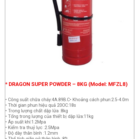
* DRAGON SUPER POWDER – 8KG (Model: MFZL8)
• Công suất chữa cháy:4A.89B.C• Khoảng cách phun:2.5-4.0m
• Thời gian phun hiệu quả 20OC:18s
• Trong lượng chất dập lửa :8kg
• Tổng trong lượng của thiết bị dập lửa:11kg
• Áp suất khí:1.2Mpa
• Kiểm tra thuỷ lực :2.5Mpa
• Độ dày thân bình :1.2mm
• Thể tích giãn nở thân bình :8%