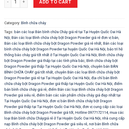
ADD TO CART
Category:
Bình chữa cháy
Tags:
bán các loại Bán bình chữa Cháy giá rẻ tại Tại Huyện Quốc Oai Hà
Nội
,
Bán các loại Bình chữa cháy bột Dragon Powder giá rẻ đơn vị bán
,
Bán các loại Bình chữa cháy bột Dragon Powder giá rẻ nhất
,
Bán các loại
bình chữa cháy bột Dragon Powder tại huyện Quốc Oai Hà Nội
,
bảo trì hệ
thống báo cháy giá tốt nhất ở Tại Huyện Quốc Oai Hà Nội
,
Bình chữa cháy
bột Dragon Powder giá thấp tại các tỉnh phía bắc
,
Bình chữa cháy bột
Dragon Powder giá thấp Tại Huyện Quốc Oai Hà Nội
,
chuyên bán BÁN
BÌNH CHỮA CHÁY giá tốt nhất
,
chuyên Bán các loại Bình chữa cháy bột
Dragon Powder giá rẻ tại Tại Huyện Quốc Oai Hà Nội
,
địa chỉ bán Bình
chữa cháy bột Dragon Powder giá thấp tại Huyện Quốc Oai Hà Nội
,
điểm
bán bình chữa cháy giá rẻ
,
điểm Bán các loại Bình chữa cháy bột Dragon
Powder giá siêu rẻ
,
điểm bán các sản phẩm chữa cháy giá đẹp nhất tại
Tại Huyện Quốc Oai Hà Nội
,
đơn vị bán Bình chữa cháy bột Dragon
Powder giá thấp tại Tại Huyện Quốc Oai Hà Nội
,
đơn vị cung cấp các loại
Bình chữa cháy bột Dragon Powder giá tốt
,
Hotline 0977172114
,
mua các
loại Bán bình chữa Cháygiá rẻ ở Tại Huyện Quốc Oai Hà Nội
,
nhà cung cấp
nạp Bình chữa cháy bột Dragon Powder giá siêu rẻ
,
nơi bán Bình chữa