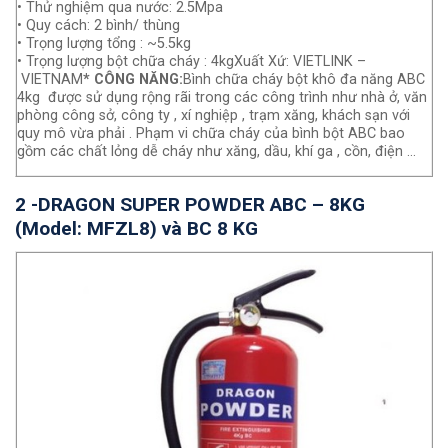
• Thử nghiệm qua nước: 2.5Mpa
• Quy cách: 2 bình/ thùng
• Trọng lượng tổng : ~5.5kg
• Trọng lượng bột chữa cháy : 4kgXuất Xứ: VIETLINK –
VIETNAM
* CÔNG NĂNG:
Bình chữa cháy bột khô đa năng ABC
4kg được sử dụng rộng rãi trong các công trình như nhà ở, văn
phòng công sở, công ty , xí nghiệp , trạm xăng, khách sạn với
quy mô vừa phải . Phạm vi chữa cháy của bình bột ABC bao
gồm các chất lỏng dễ cháy như xăng, dầu, khí ga , cồn, điện …
2 -DRAGON SUPER POWDER ABC – 8KG
(Model: MFZL8) và BC 8 KG