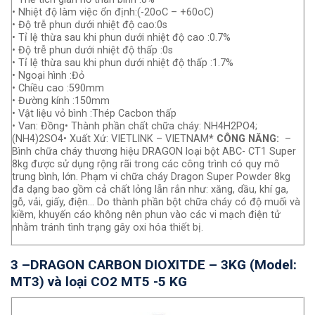
• Nhiệt độ làm việc ổn định:(-20oC – +60oC)
• Độ trễ phun dưới nhiệt độ cao:0s
• Tỉ lệ thừa sau khi phun dưới nhiệt độ cao :0.7%
• Độ trễ phun dưới nhiệt độ thấp :0s
• Tỉ lệ thừa sau khi phun dưới nhiệt độ thấp :1.7%
• Ngoại hình :Đỏ
• Chiều cao :590mm
• Đường kính :150mm
• Vật liệu vỏ bình :Thép Cacbon thấp
• Van: Đồng• Thành phần chất chữa cháy: NH4H2PO4;
(NH4)2SO4• Xuất Xứ: VIETLINK – VIETNAM
* CÔNG NĂNG:
–
Bình chữa cháy thương hiệu DRAGON loại bột ABC- CT1 Super
8kg được sử dụng rộng rãi trong các công trình có quy mô
trung bình, lớn. Phạm vi chữa cháy Dragon Super Powder 8kg
đa dạng bao gồm cả chất lỏng lẫn rắn như: xăng, dầu, khí ga,
gỗ, vải, giấy, điện… Do thành phần bột chữa cháy có độ muối và
kiềm, khuyến cáo không nên phun vào các vi mạch điện tử
nhằm tránh tình trạng gây oxi hóa thiết bị.
3 –
DRAGON CARBON DIOXITDE – 3KG (Model:
MT3) và loại CO2 MT5 -5 KG