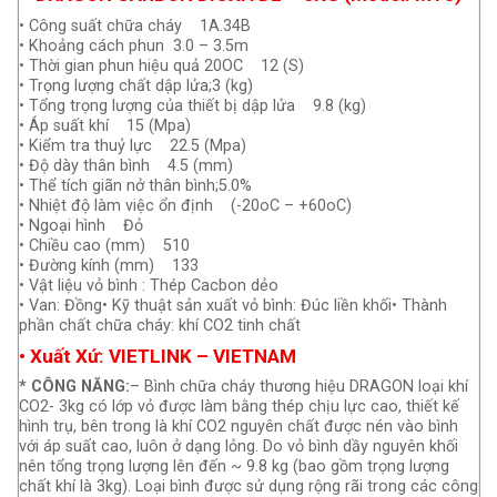
• Công suất chữa cháy 1A.34B
• Khoảng cách phun 3.0 – 3.5m
• Thời gian phun hiệu quả 20OC 12 (S)
• Trọng lượng chất dập lửa;3 (kg)
• Tổng trọng lượng của thiết bị dập lửa 9.8 (kg)
• Áp suất khí 15 (Mpa)
• Kiểm tra thuỷ lực 22.5 (Mpa)
• Độ dày thân bình 4.5 (mm)
• Thể tích giãn nở thân bình;5.0%
• Nhiệt độ làm việc ổn định (-20oC – +60oC)
• Ngoại hình Đỏ
• Chiều cao (mm) 510
• Đường kính (mm) 133
• Vật liệu vỏ bình : Thép Cacbon dẻo
• Van: Đồng• Kỹ thuật sản xuất vỏ bình: Đúc liền khối• Thành
phần chất chữa cháy: khí CO2 tinh chất
•
Xuất Xứ
: VIETLINK – VIETNAM
* CÔNG NĂNG:
– Bình chữa cháy thương hiệu DRAGON loại khí
CO2- 3kg có lớp vỏ được làm bằng thép chịu lực cao, thiết kế
hình trụ, bên trong là khí CO2 nguyên chất được nén vào bình
với áp suất cao, luôn ở dạng lỏng. Do vỏ bình dầy nguyên khối
nên tổng trọng lượng lên đến ~ 9.8 kg (bao gồm trọng lượng
chất khí là 3kg). Loại bình được sử dụng rộng rãi trong các công