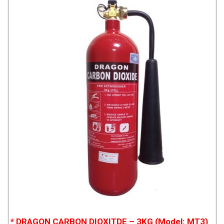
* DRAGON CARBON DIOXITDE – 3KG (Model: MT3)