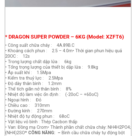
* DRAGON SUPER POWDER – 6KG (Model: XZFT6)
• Công suất chữa cháy : 4A.89B.C
• Khoảng cách phun : 2.5 – 4.0m• Thời gian phun hiệu quả
20OC : 12s
• Trong lượng chất dập lửa : 6kg
• Tổng trọng lượng của thiết bị dập lửa : 9.8kg
• Áp suất khí : 1.5Mpa
• Kiểm tra thuỷ lực : 2.5Mpa
• Độ dày thân bình : 1.2mm
• Thể tích giãn nở thân bình : 8%
• Nhiệt độ làm việc ổn định : (-20oC – +60oC)
• Ngoại hình : Đỏ
• Chiều cao : 310mm
• Đường kính : 270mm
• Nhiệt độ tự động phun : 68oC
• Vật liệu vỏ bình : Thép Cacbon thấp
• Van: Đồng mạ Crom• Thành phần chất chữa cháy: NH4H2PO4;
(NH4)2SO
* CÔNG NĂNG:
–
Bình cầu chữa cháy tự động bột