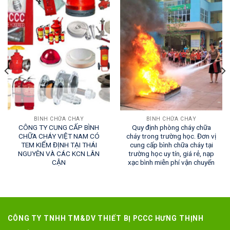
BÌNH CHỮA CHÁY
BÌNH CHỮA CHÁY
CÔNG TY CUNG CẤP BÌNH
Quy định phòng cháy chữa
CHỮA CHÁY VIỆT NAM CÓ
cháy trong trường học. Đơn vị
TEM KIỂM ĐỊNH TẠI THÁI
cung cấp bình chữa cháy tại
NGUYÊN VÀ CÁC KCN LÂN
trường học uy tín, giá rẻ, nạp
CẬN
xạc bình miễn phí vận chuyển
CÔNG TY TNHH TM&DV THIẾT BỊ PCCC HƯNG THỊNH