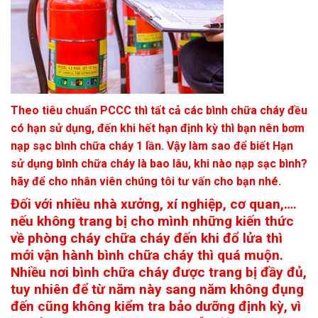
Theo tiêu chuẩn PCCC thì tất cả các bình chữa cháy đều
có hạn sử dụng, đến khi hết hạn định kỳ thì bạn nên bơm
nạp sạc bình chữa cháy 1 lần. Vậy làm sao để biết Hạn
sử dụng bình chữa cháy là bao lâu, khi nào nạp sạc bình?
hãy để cho nhân viên chúng tôi tư vấn cho bạn nhé.
Đối với nhiều nhà xưởng, xí nghiệp, cơ quan,….
nếu không trang bị cho mình những kiến thức
về phòng cháy chữa cháy đến khi đổ lửa thì
mới vận hành bình chữa cháy thì quá muộn.
Nhiều nơi bình chữa cháy được trang bị đầy đủ,
tuy nhiên để từ năm này sang năm không đụng
đến cũng không kiểm tra bảo dưỡng định kỳ, vì