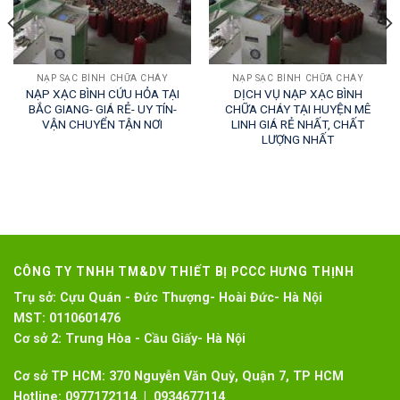
NẠP SẠC BÌNH CHỮA CHÁY
NẠP SẠC BÌNH CHỮA CHÁY
NẠP XẠC BÌNH CỨU HỎA TẠI
DỊCH VỤ NẠP XẠC BÌNH
BẮC GIANG- GIÁ RẺ- UY TÍN-
CHỮA CHÁY TẠI HUYỆN MÊ
VẬN CHUYỂN TẬN NƠI
LINH GIÁ RẺ NHẤT, CHẤT
LƯỢNG NHẤT
CÔNG TY TNHH TM&DV THIẾT BỊ PCCC HƯNG THỊNH
Trụ sở:
Cựu Quán - Đức Thượng- Hoài Đức- Hà Nội
MST:
0110601476
Cơ sở 2:
Trung Hòa - Cầu Giấy- Hà Nội
Cơ sở TP HCM: 370 Nguyễn Văn Quỳ, Quận 7, TP HCM
Hotline:
0977172114 | 0934677114