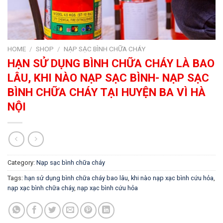
HOME
/
SHOP
/
NẠP SẠC BÌNH CHỮA CHÁY
HẠN SỬ DỤNG BÌNH CHỮA CHÁY LÀ BAO
LÂU, KHI NÀO NẠP SẠC BÌNH- NẠP SẠC
BÌNH CHỮA CHÁY TẠI HUYỆN BA VÌ HÀ
NỘI
Category:
Nạp sạc bình chữa cháy
Tags:
hạn sử dụng bình chữa cháy bao lâu
,
khi nào nạp xạc bình cứu hỏa
,
nạp xạc bình chữa cháy
,
nạp xạc bình cứu hỏa