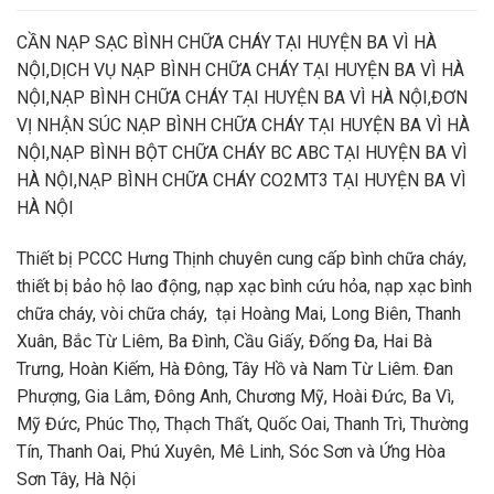
CẦN NẠP SẠC BÌNH CHỮA CHÁY TẠI HUYỆN BA VÌ HÀ
NỘI,DỊCH VỤ NẠP BÌNH CHỮA CHÁY TẠI HUYỆN BA VÌ HÀ
NỘI,NẠP BÌNH CHỮA CHÁY TẠI HUYỆN BA VÌ HÀ NỘI,ĐƠN
VỊ NHẬN SÚC NẠP BÌNH CHỮA CHÁY TẠI HUYỆN BA VÌ HÀ
NỘI,NẠP BÌNH BỘT CHỮA CHÁY BC ABC TẠI HUYỆN BA VÌ
HÀ NỘI,NẠP BÌNH CHỮA CHÁY CO2MT3 TẠI HUYỆN BA VÌ
HÀ NỘI
Thiết bị PCCC Hưng Thịnh chuyên cung cấp bình chữa cháy,
thiết bị bảo hộ lao động, nạp xạc bình cứu hỏa, nạp xạc bình
chữa cháy, vòi chữa cháy, tại Hoàng Mai, Long Biên, Thanh
Xuân, Bắc Từ Liêm, Ba Đình, Cầu Giấy, Đống Đa, Hai Bà
Trưng, Hoàn Kiếm, Hà Đông, Tây Hồ và Nam Từ Liêm. Đan
Phượng, Gia Lâm, Đông Anh, Chương Mỹ, Hoài Đức, Ba Vì,
Mỹ Đức, Phúc Thọ, Thạch Thất, Quốc Oai, Thanh Trì, Thường
Tín, Thanh Oai, Phú Xuyên, Mê Linh, Sóc Sơn và Ứng Hòa
Sơn Tây, Hà Nội