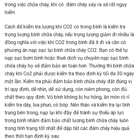
trong việc chữa cháy, khi có đám cháy xảy ra sẽ rất nguy
hiểm
Cách để kiểm tra lượng khí CO2 có trong bình là kiểm tra
trọng lượng bình chữa cháy, nếu trọng lượng giảm đi nhiều là
đồng nghĩa với việc khí CO2 trong bình đã ít đi và cần có
phương án nạp sạc lại bình chữa cháy CO2. Bạn có thể tự
nạp sạc bơm bình hoặc thuê dịch vụ chuyên nạp sạc bình
chữa cháy họ sẽ đảm bảo an toàn hơn. Thường thì bình chữa
cháy khí Co2 phải được kiểm tra theo định kỳ tối đa 30 ngày
một lần. Kiểm tra phải đảm bảo bình chữa cháy đặt đúng vị
trí quy định, dễ nhìn, dễ sử dụng, còn niêm phong, còn đủ
chất theo quy định. Vỏ bình không bị hư hỏng, ăn mòn rò rỉ
kiểm tra dây, loa phun, cò bóp. Nên tháo và kiểm tra lại tình
trạng bên trong, nạp lại khí đầy để tránh sự thiếu áp lực
trong bình nhằm đảm bảo chất lượng bình chữa cháy luôn
trong tình trạng tốt nhất để dập tắt các đám cháy hiệu quả
theo thời hạn định kỳ sau: