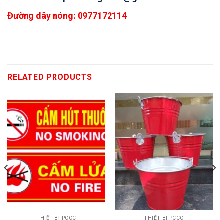
Đường dây nóng: 0977172114
RELATED PRODUCTS
THIẾT BỊ PCCC
THIẾT BỊ PCCC