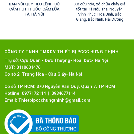
BÁN NỘI QUY TIÊU LỆNH, BỘ
Xô cứu hỏa, xô chữa cháy giá
CẤM HÚT THUỐC, CẤM LỬA
tốt tại Hà Nội, Thái Nguyên,
TẠI HÀ NỘI
Vĩnh Phúc, Hòa Bình, Bắc
Giang, Bắc Ninh, Hải Dương
CÔNG TY TNHH TM&DV THIẾT BỊ PCCC HƯNG THỊNH
Trụ sở:
Cựu Quán - Đức Thượng- Hoài Đức- Hà Nội
MST:
0110601476
Cơ sở 2:
Trung Hòa - Cầu Giấy- Hà Nội
Cơ sở TP HCM: 370 Nguyễn Văn Quỳ, Quận 7, TP HCM
Hotline:
0977172114 | 0934677114
Email:
Thietbipccchungthinh@gmail.com