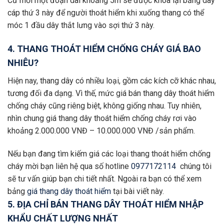
Cứ mỗi một đoạn dài khoảng 5m sẽ được khóa lại bằng dây
cáp thứ 3 này để người thoát hiểm khi xuống thang có thể
móc 1 đầu dây thắt lưng vào sợi thứ 3 này.
4. THANG THOÁT HIỂM CHỐNG CHÁY GIÁ BAO
NHIÊU?
Hiện nay, thang dây có nhiều loại, gồm các kích cỡ khác nhau,
tương đối đa dạng. Vì thế, mức giá bán thang dây thoát hiểm
chống cháy cũng riêng biệt, không giống nhau. Tuy nhiên,
nhìn chung giá thang dây thoát hiểm chống cháy rơi vào
khoảng 2.000.000 VNĐ – 10.000.000 VNĐ /sản phẩm.
Nếu bạn đang tìm kiếm giá các loại thang thoát hiểm chống
cháy mời bạn liên hệ qua số hotline
0977172114
chúng tôi
sẽ tư vấn giúp bạn chi tiết nhất. Ngoài ra bạn có thể xem
bảng
giá thang dây thoát hiểm
tại bài viết này.
5. ĐỊA CHỈ BÁN THANG DÂY THOÁT HIỂM NHẬP
KHẨU CHẤT LƯỢNG NHẤT