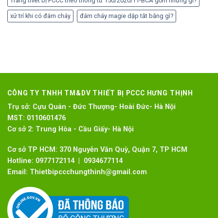
Trang thiết bị PCCC theo thông tư 150/2020/TT-BCA gồm những gì?
xử trí khi có đám cháy
đám cháy magie dập tắt bằng gì?
CÔNG TY TNHH TM&DV THIẾT BỊ PCCC HƯNG THỊNH
Trụ sở:
Cựu Quán - Đức Thượng- Hoài Đức- Hà Nội
MST:
0110601476
Cơ sở 2:
Trung Hòa - Cầu Giấy- Hà Nội
Cơ sở TP HCM: 370 Nguyễn Văn Quỳ, Quận 7, TP HCM
Hotline:
0977172114 | 0934677114
Email:
Thietbipccchungthinh@gmail.com