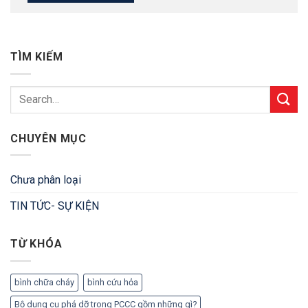
TÌM KIẾM
CHUYÊN MỤC
Chưa phân loại
TIN TỨC- SỰ KIỆN
TỪ KHÓA
bình chữa cháy
bình cứu hỏa
Bộ dụng cụ phá dỡ trong PCCC gồm những gì?