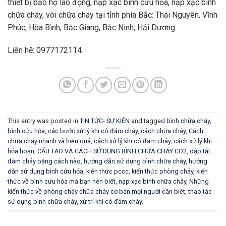
thiết bị bảo hộ lao động, nạp xạc bình cứu hỏa, nạp xạc bình
chữa cháy, vòi chữa cháy tại tỉnh phía Bắc: Thái Nguyên, Vĩnh
Phúc, Hòa Bình, Bắc Giang, Bắc Ninh, Hải Dương
Liên hệ: 0977172114
This entry was posted in
TIN TỨC- SỰ KIỆN
and tagged
bình chữa cháy
,
bình cứu hỏa
,
các bước xử lý khi có đám cháy
,
cách chữa cháy
,
Cách
chữa cháy nhanh và hiệu quả
,
cách xử lý khi có đám cháy
,
cách xử lý khi
hỏa hoạn
,
CẤU TẠO VÀ CÁCH SỬ DỤNG BÌNH CHỮA CHÁY CO2
,
dập tắt
đám cháy bằng cách nào
,
hướng dẫn sử dụng bình chữa cháy
,
hướng
dẫn sử dụng bình cứu hỏa
,
kiến thức pccc
,
kiến thức phòng cháy
,
kiến
thức về bình cứu hỏa mà bạn nên biết
,
nạp xạc bình chữa chãy
,
Những
kiến thức về phòng cháy chữa cháy cơ bản mọi người cần biết
,
thao tác
sử dụng bình chữa cháy
,
xử trí khi có đám cháy
.