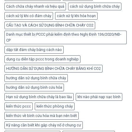
Cách chữa cháy nhanh và hiệu quả
cách sử dụng bình chữa cháy
cách xử lý khi có đám cháy
cách xử lý khi hỏa hoạn
CẤU TẠO VÀ CÁCH SỬ DỤNG BÌNH CHỮA CHÁY CO2
Danh mục thiết bị PCCC phải kiểm định theo Nghị Định 136/2020/NĐ-
CP
dập tắt đám cháy bằng cách nào
dụng cụ diễn tập pccc trong doanh nghiệp
HƯỚNG DẪN SỬ DỤNG BÌNH CHỮA CHÁY BẰNG KHÍ CO2
hướng dẫn sử dụng bình chữa cháy
hướng dẫn sử dụng bình cứu hỏa
Hạn sử dụng bình chữa cháy là bao lâu
khi nào phải nạp sạc bình
kiến thức pccc
kiến thức phòng cháy
kiến thức về bình cứu hỏa mà bạn nên biết
Kỹ năng cần biết khi gặp cháy nổ ở chung cư