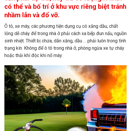
có thể và bố trí ở khu vực riêng biệt tránh
nhầm lẫn và đổ vỡ.
Ô tô, xe máy, các phương tiện dụng cụ có xăng dầu, chất
lỏng dễ cháy để trong nhà ở phải cách xa bếp đun nấu, nguồn
sinh nhiệt. Thiết bị chứa, dẫn xăng, dầu … phải luôn trong tình
trạng kín. Không để ô tô trong nhà ở, phòng ngừa xe tự cháy
hoặc thải khí độc khi nổ máy.