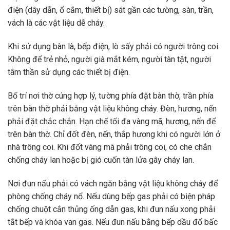
điện (dây dẫn, ổ cắm, thiết bị) sát gần các tường, sàn, trần,
vách là các vật liệu dễ cháy.
Khi sử dụng bàn là, bếp điện, lò sấy phải có người trông coi.
Không để trẻ nhỏ, người già mắt kém, người tàn tật, người
tâm thần sử dụng các thiết bị điện.
Bố trí nơi thờ cúng hợp lý, tường phía đặt bàn thờ, trần phía
trên bàn thờ phải bằng vật liệu không cháy. Đèn, hương, nến
phải đặt chắc chắn. Hạn chế tối đa vàng mã, hương, nến để
trên bàn thờ. Chỉ đốt đèn, nến, thắp hương khi có người lớn ở
nhà trông coi. Khi đốt vàng mã phải trông coi, có che chắn
chống cháy lan hoặc bị gió cuốn tàn lửa gây cháy lan.
Nơi đun nấu phải có vách ngăn bằng vật liệu không cháy để
phòng chống cháy nổ. Nếu dùng bếp gas phải có biện pháp
chống chuột cắn thủng ống dẫn gas, khi đun nấu xong phải
tắt bếp và khóa van gas. Nếu đun nấu bằng bếp dầu đổ bấc