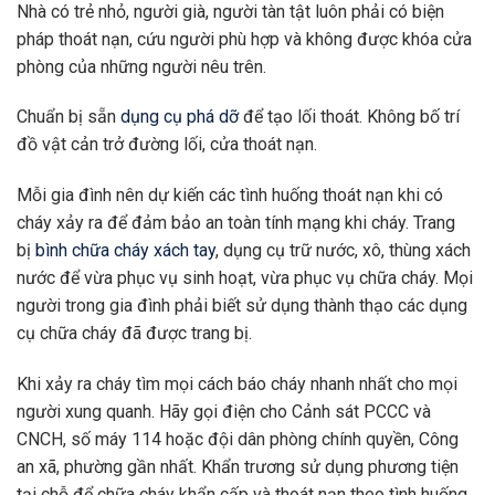
Nhà có trẻ nhỏ, người già, người tàn tật luôn phải có biện
pháp thoát nạn, cứu người phù hợp và không được khóa cửa
phòng của những người nêu trên.
Chuẩn bị sẵn
dụng cụ phá dỡ
để tạo lối thoát. Không bố trí
đồ vật cản trở đường lối, cửa thoát nạn.
Mỗi gia đình nên dự kiến các tình huống thoát nạn khi có
cháy xảy ra để đảm bảo an toàn tính mạng khi cháy. Trang
bị
bình chữa cháy xách tay
, dụng cụ trữ nước, xô, thùng xách
nước để vừa phục vụ sinh hoạt, vừa phục vụ chữa cháy. Mọi
người trong gia đình phải biết sử dụng thành thạo các dụng
cụ chữa cháy đã được trang bị.
Khi xảy ra cháy tìm mọi cách báo cháy nhanh nhất cho mọi
người xung quanh. Hãy gọi điện cho Cảnh sát PCCC và
CNCH, số máy 114 hoặc đội dân phòng chính quyền, Công
an xã, phường gần nhất. Khẩn trương sử dụng phương tiện
tại chỗ để chữa cháy khẩn cấp và thoát nạn theo tình huống