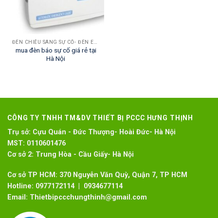
ĐÈN CHIẾU SÁNG SỰ CỐ- ĐÈN EXIT THOÁT HIỂM
mua đèn báo sự cố giá rẻ tại
Hà Nội
CÔNG TY TNHH TM&DV THIẾT BỊ PCCC HƯNG THỊNH
Trụ sở:
Cựu Quán - Đức Thượng- Hoài Đức- Hà Nội
MST:
0110601476
Cơ sở 2:
Trung Hòa - Cầu Giấy- Hà Nội
Cơ sở TP HCM: 370 Nguyễn Văn Quỳ, Quận 7, TP HCM
Hotline:
0977172114 | 0934677114
Email:
Thietbipccchungthinh@gmail.com