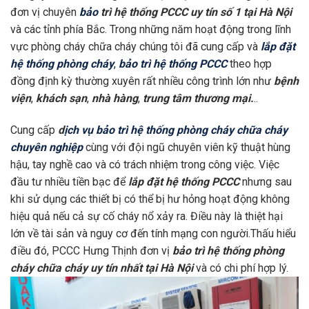
đơn vị chuyên
bảo
trì hệ thống PCCC uy tín số 1 tại Hà Nội
và các tỉnh phía Bắc. Trong những năm hoạt động trong lĩnh
vực phòng cháy chữa cháy chúng tôi đã cung cấp và
lắp đặt
hệ thống phòng cháy
,
bảo trì hệ thống PCCC
theo hợp
đồng định kỳ thường xuyên rất nhiều công trình lớn như
bệnh
viện
,
khách sạn
,
nhà hàng
,
trung tâm thương mại.
..
Cung cấp
d
ịch vụ bảo trì hệ thống phòng cháy chữa cháy
chuyên nghiệp
cùng với đội ngũ chuyên viên kỹ thuật hùng
hậu, tay nghề cao và có trách nhiệm trong công việc. Việc
đầu tư nhiều tiền bạc để
lắp đặt hệ thống PCCC
nhưng sau
khi sử dụng các thiết bị có thể bị hư hỏng hoạt động không
hiệu quả nếu cả sự cố cháy nổ xảy ra. Điều này là thiệt hại
lớn về tài sản và nguy cơ đến tính mạng con người.Thấu hiểu
điều đó, PCCC Hưng Thịnh đơn vị
bảo trì hệ thống phòng
cháy chữa cháy uy tín nhất tại Hà Nội
và có chi phí hợp lý.