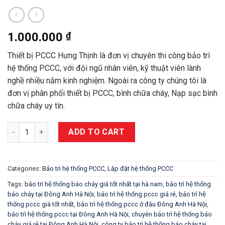
1.000.000
₫
Thiết bị PCCC Hưng Thịnh là đơn vị chuyên thi công bảo trì
hệ thống PCCC, với đội ngũ nhân viên, kỹ thuật viên lành
nghề nhiều năm kinh nghiệm. Ngoài ra công ty chúng tôi là
đơn vị phân phối thiết bị PCCC, bình chữa cháy, Nạp sạc bình
chữa cháy uy tín.
Bảo trì hệ thống phòng cháy chữa cháy uy tín giá rẻ tại Đông A
ADD TO CART
Categories:
Bảo trì hệ thống PCCC
,
Lắp đặt hệ thống PCCC
Tags:
bảo trì hệ thống báo cháy giá tốt nhất tại hà nam
,
bảo trì hệ thống
báo cháy tại Đông Anh Hà Nội
,
bảo trì hệ thống pccc giá rẻ
,
bảo trì hệ
thống pccc giá tốt nhất
,
bảo trì hệ thống pccc ở đâu Đông Anh Hà Nội
,
bảo trì hệ thống pccc tại Đông Anh Hà Nội
,
chuyên bảo trì hệ thống báo
cháy giá rẻ tại Đông Anh Hà Nội
,
công ty bảo trì hệ thống báo cháy tại