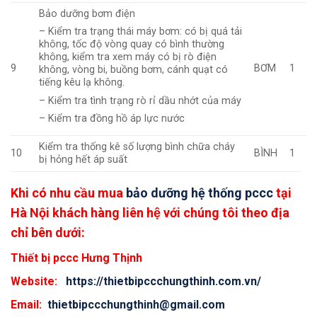
Bảo dưỡng bơm điện
– Kiểm tra trạng thái máy bơm: có bị quá tải
không, tốc độ vòng quay có bình thường
không, kiểm tra xem máy có bị rò điện
BƠM
9
1
không, vòng bi, buồng bơm, cánh quạt có
tiếng kêu lạ không.
– Kiểm tra tình trạng rò rỉ dầu nhớt của máy
– Kiểm tra đồng hồ áp lực nước
Kiểm tra thống kê số lượng bình chữa cháy
BÌNH
10
1
bị hỏng hết áp suất
Khi có nhu cầu mua
bảo dưỡng hệ thống pccc
tại
Hà Nội
khách hàng liên hệ với chúng tôi theo địa
chỉ bên dưới:
Thiết bị pccc Hưng Thịnh
Website:
https://thietbipccchungthinh.com.vn/
Email:
thietbipccchungthinh@gmail.com