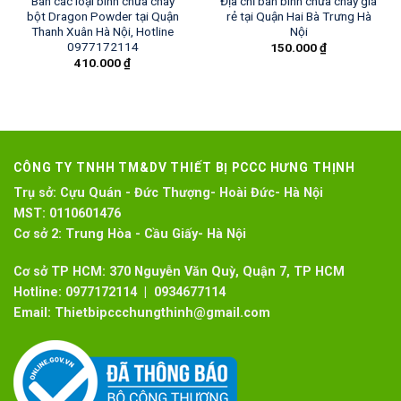
Bán các loại bình chữa cháy
Địa chỉ bán bình chữa cháy giá
bột Dragon Powder tại Quận
rẻ tại Quận Hai Bà Trưng Hà
Thanh Xuân Hà Nội, Hotline
Nội
0977172114
150.000
₫
410.000
₫
CÔNG TY TNHH TM&DV THIẾT BỊ PCCC HƯNG THỊNH
Trụ sở:
Cựu Quán - Đức Thượng- Hoài Đức- Hà Nội
MST:
0110601476
Cơ sở 2:
Trung Hòa - Cầu Giấy- Hà Nội
Cơ sở TP HCM: 370 Nguyễn Văn Quỳ, Quận 7, TP HCM
Hotline:
0977172114 | 0934677114
Email:
Thietbipccchungthinh@gmail.com