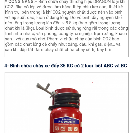
* CÔNG NĂNG:
– Bình chữa cháy thương hiệu DRAGON loại khí
CO2- 3kg có lớp vỏ được làm bằng thép chịu lực cao, thiết kế
hình trụ, bên trong là khí CO2 nguyên chất được nén vào bình
với áp suất cao, luôn ở dạng lỏng. Do vỏ bình dầy nguyên khối
nên tổng trọng lượng lên đến ~ 9.8 kg (bao gồm trọng lượng
chất khí là 3kg). Loại bình được sử dụng rộng rãi trong các công
trình như nhà ở, văn phòng, công ty, xí nghiệp, trạm xăng, khách
sạn… với quy mô nhỏ. Phạm vi chữa cháy của bình CO2 bao
gồm các chất lỏng dễ cháy như: xăng, dầu, khí gas, điện… và
sau khi dập tắt đám cháy chất chữa cháy sẽ tự bay hơi.
4- Bình chữa cháy xe đẩy 35 KG có 2 loại bột ABC và BC