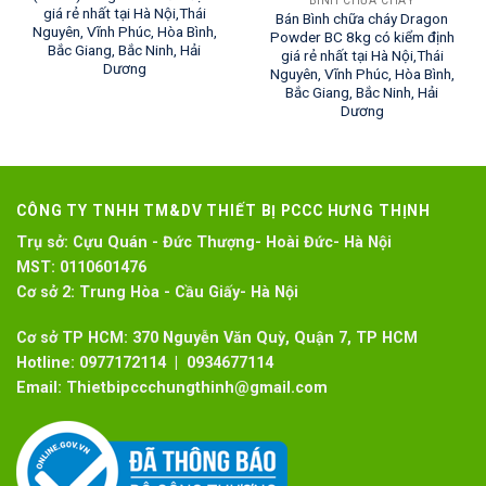
BÌNH CHỮA CHÁY
giá rẻ nhất tại Hà Nội,Thái
Bán Bình chữa cháy Dragon
Nguyên, Vĩnh Phúc, Hòa Bình,
Powder BC 8kg có kiểm định
Bắc Giang, Bắc Ninh, Hải
giá rẻ nhất tại Hà Nội,Thái
Dương
Nguyên, Vĩnh Phúc, Hòa Bình,
Bắc Giang, Bắc Ninh, Hải
Dương
CÔNG TY TNHH TM&DV THIẾT BỊ PCCC HƯNG THỊNH
Trụ sở:
Cựu Quán - Đức Thượng- Hoài Đức- Hà Nội
MST:
0110601476
Cơ sở 2:
Trung Hòa - Cầu Giấy- Hà Nội
Cơ sở TP HCM: 370 Nguyễn Văn Quỳ, Quận 7, TP HCM
Hotline:
0977172114 | 0934677114
Email:
Thietbipccchungthinh@gmail.com