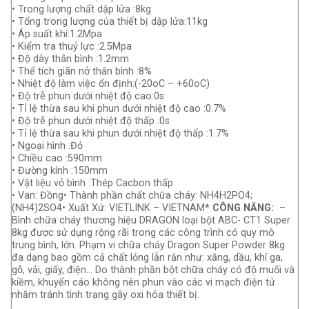
• Trong lượng chất dập lửa :8kg
• Tổng trong lượng của thiết bị dập lửa:11kg
• Áp suất khí:1.2Mpa
• Kiểm tra thuỷ lực :2.5Mpa
• Độ dày thân bình :1.2mm
• Thể tích giãn nở thân bình :8%
• Nhiệt độ làm việc ổn định:(-20oC – +60oC)
• Độ trễ phun dưới nhiệt độ cao:0s
• Tỉ lệ thừa sau khi phun dưới nhiệt độ cao :0.7%
• Độ trễ phun dưới nhiệt độ thấp :0s
• Tỉ lệ thừa sau khi phun dưới nhiệt độ thấp :1.7%
• Ngoại hình :Đỏ
• Chiều cao :590mm
• Đường kính :150mm
• Vật liệu vỏ bình :Thép Cacbon thấp
• Van: Đồng• Thành phần chất chữa cháy: NH4H2PO4;
(NH4)2SO4• Xuất Xứ: VIETLINK – VIETNAM
* CÔNG NĂNG:
–
Bình chữa cháy thương hiệu DRAGON loại bột ABC- CT1 Super
8kg được sử dụng rộng rãi trong các công trình có quy mô
trung bình, lớn. Phạm vi chữa cháy Dragon Super Powder 8kg
đa dạng bao gồm cả chất lỏng lẫn rắn như: xăng, dầu, khí ga,
gỗ, vải, giấy, điện… Do thành phần bột chữa cháy có độ muối và
kiềm, khuyến cáo không nên phun vào các vi mạch điện tử
nhằm tránh tình trạng gây oxi hóa thiết bị.