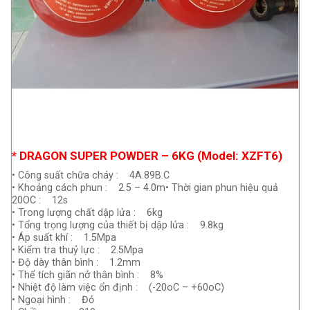
* DRAGON SUPER POWDER – 6KG (Model: XZFT6)
• Công suất chữa cháy : 4A.89B.C
• Khoảng cách phun : 2.5 – 4.0m• Thời gian phun hiệu quả
20OC : 12s
• Trong lượng chất dập lửa : 6kg
• Tổng trọng lượng của thiết bị dập lửa : 9.8kg
• Áp suất khí : 1.5Mpa
• Kiểm tra thuỷ lực : 2.5Mpa
• Độ dày thân bình : 1.2mm
• Thể tích giãn nở thân bình : 8%
• Nhiệt độ làm việc ổn định : (-20oC – +60oC)
• Ngoại hình : Đỏ