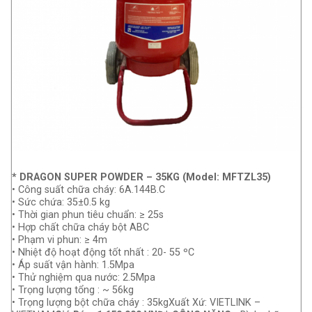
* DRAGON SUPER POWDER – 35KG (Model: MFTZL35)
• Công suất chữa cháy: 6A.144B.C
• Sức chứa: 35±0.5 kg
• Thời gian phun tiêu chuẩn: ≥ 25s
• Hợp chất chữa cháy bột ABC
• Phạm vi phun: ≥ 4m
• Nhiệt độ hoạt động tốt nhất : 20- 55 ºC
• Áp suất vận hành: 1.5Mpa
• Thử nghiệm qua nước: 2.5Mpa
• Trọng lượng tổng : ~ 56kg
• Trọng lượng bột chữa cháy : 35kgXuất Xứ: VIETLINK –