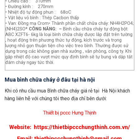
• Chiều cao : 310mm
• Đường kính : 270mm
• Nhiệt độ tự động phun : 68oC
• Vật liệu vỏ bình : Thép Cacbon thấp
• Van: Đồng mạ Crom• Thành phần chất chữa cháy: NH4H2PO4;
(NH4)2SO
* CÔNG NĂNG:
–
Bình cầu chữa cháy tự động bột
ABC XZFT6- 6kg là loại bình chữa cháy được lắp đặt trên tường
, hoạt động trên phương thức tự động, kích trước và trọng
lượng nhỏ gọn thuận tiện cho việc treo bình. Thường được sử
dụng trong các không gian nhà xưởng , văn phòng, công ty. Khi
gặp nhiệt độ cao vượt mức quy định bình sẽ tự bung và dập tắt
đám cháy ngay tức thời.
Mua bình chữa cháy ở đâu tại hà nội
Khi có nhu cầu mua Bình chữa cháy giá rẻ tại Hà Nội khách
hàng liên hệ với chúng tôi theo địa chỉ bên dưới:
Thiết bị pccc Hưng Thịnh
Website:
https://thietbipccchungthinh.com.vn/
Email:
thietbipccchungthinh@gmail.com