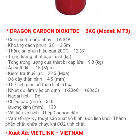
* DRAGON CARBON DIOXITDE – 3KG (Model: MT3)
• Công suất chữa cháy 1A.34B
• Khoảng cách phun 3.0 – 3.5m
• Thời gian phun hiệu quả 20OC 12 (S)
• Trọng lượng chất dập lửa;3 (kg)
• Tổng trọng lượng của thiết bị dập lửa 9.8 (kg)
• Áp suất khí 15 (Mpa)
• Kiểm tra thuỷ lực 22.5 (Mpa)
• Độ dày thân bình 4.5 (mm)
• Thể tích giãn nở thân bình;5.0%
• Nhiệt độ làm việc ổn định (-20oC – +60oC)
• Ngoại hình Đỏ
• Chiều cao (mm) 510
• Đường kính (mm) 133
• Vật liệu vỏ bình : Thép Cacbon dẻo
• Van: Đồng• Kỹ thuật sản xuất vỏ bình: Đúc liền khối• Thành
phần chất chữa cháy: khí CO2 tinh chất
•
Xuất Xứ
: VIETLINK – VIETNAM