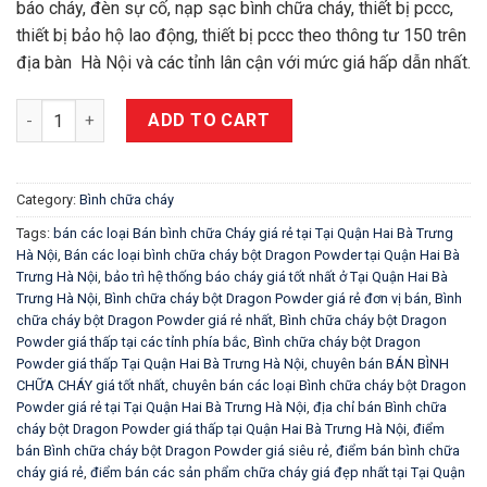
báo cháy, đèn sự cố, nạp sạc bình chữa cháy, thiết bị pccc,
thiết bị bảo hộ lao động, thiết bị pccc theo thông tư 150 trên
địa bàn Hà Nội và các tỉnh lân cận với mức giá hấp dẫn nhất.
Bán các loại bình chữa cháy bột Dragon Powder tại Quận Hai B
ADD TO CART
Category:
Bình chữa cháy
Tags:
bán các loại Bán bình chữa Cháy giá rẻ tại Tại Quận Hai Bà Trưng
Hà Nội
,
Bán các loại bình chữa cháy bột Dragon Powder tại Quận Hai Bà
Trưng Hà Nội
,
bảo trì hệ thống báo cháy giá tốt nhất ở Tại Quận Hai Bà
Trưng Hà Nội
,
Bình chữa cháy bột Dragon Powder giá rẻ đơn vị bán
,
Bình
chữa cháy bột Dragon Powder giá rẻ nhất
,
Bình chữa cháy bột Dragon
Powder giá thấp tại các tỉnh phía bắc
,
Bình chữa cháy bột Dragon
Powder giá thấp Tại Quận Hai Bà Trưng Hà Nội
,
chuyên bán BÁN BÌNH
CHỮA CHÁY giá tốt nhất
,
chuyên bán các loại Bình chữa cháy bột Dragon
Powder giá rẻ tại Tại Quận Hai Bà Trưng Hà Nội
,
địa chỉ bán Bình chữa
cháy bột Dragon Powder giá thấp tại Quận Hai Bà Trưng Hà Nội
,
điểm
bán Bình chữa cháy bột Dragon Powder giá siêu rẻ
,
điểm bán bình chữa
cháy giá rẻ
,
điểm bán các sản phẩm chữa cháy giá đẹp nhất tại Tại Quận