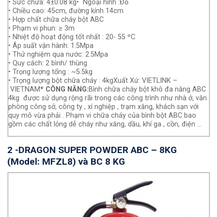
• Sức chứa: 4±0.08 kg• Ngoại hình :Đỏ
• Chiều cao: 45cm, đường kính 14cm
• Hợp chất chữa cháy bột ABC
• Phạm vi phun: ≥ 3m
• Nhiệt độ hoạt động tốt nhất : 20- 55 ºC
• Áp suất vận hành: 1.5Mpa
• Thử nghiệm qua nước: 2.5Mpa
• Quy cách: 2 bình/ thùng
• Trọng lượng tổng : ~5.5kg
• Trọng lượng bột chữa cháy : 4kgXuất Xứ: VIETLINK –
VIETNAM
* CÔNG NĂNG:
Bình chữa cháy bột khô đa năng ABC
4kg được sử dụng rộng rãi trong các công trình như nhà ở, văn
phòng công sở, công ty , xí nghiệp , trạm xăng, khách sạn với
quy mô vừa phải . Phạm vi chữa cháy của bình bột ABC bao
gồm các chất lỏng dễ cháy như xăng, dầu, khí ga , cồn, điện …
2 -DRAGON SUPER POWDER ABC – 8KG
(Model: MFZL8) và BC 8 KG