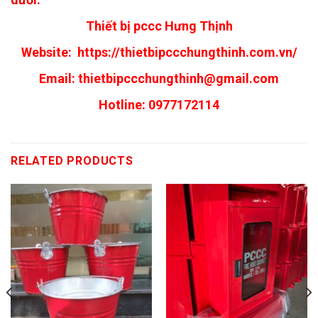
Thiết bị pccc Hưng Thịnh
Website:
https://thietbipccchungthinh.com.vn/
Email:
thietbipccchungthinh@gmail.com
Hotline: 0977172114
RELATED PRODUCTS