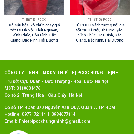
THIẾT BỊ PCCC
THIẾT BỊ PCCC
Xô cứu hỏa, xô chữa cháy giá
Tủ PCCC vách tường nổi giá
tốt tại Hà Nội, Thái Nguyên,
tốt tại Hà Nội, Thái Nguyên,
Vĩnh Phúc, Hòa Bình, Bắc
Vĩnh Phúc, Hòa Bình, Bắc
Giang, Bắc Ninh, Hải Dương
Giang, Bắc Ninh, Hải Dương
CÔNG TY TNHH TM&DV THIẾT BỊ PCCC HƯNG THỊNH
Trụ sở:
Cựu Quán - Đức Thượng- Hoài Đức- Hà Nội
MST:
0110601476
Cơ sở 2:
Trung Hòa - Cầu Giấy- Hà Nội
Cơ sở TP HCM: 370 Nguyễn Văn Quỳ, Quận 7, TP HCM
Hotline:
0977172114 | 0934677114
Email:
Thietbipccchungthinh@gmail.com