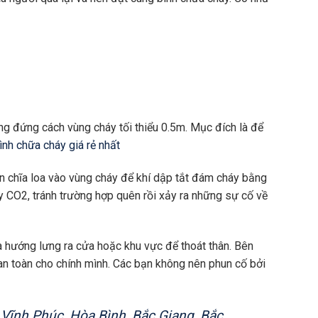
ắng đứng cách vùng cháy tối thiểu 0.5m. Mục đích là để
̀nh chữa cháy giá rẻ nhất
cần chĩa loa vào vùng cháy để khí dập tắt đám cháy bằng
 CO2, tránh trường hợp quên rồi xảy ra những sự cố về
 và hướng lưng ra cửa hoặc khu vực để thoát thân. Bên
 toàn cho chính mình. Các bạn không nên phun cố bởi
 Vĩnh Phúc, Hòa Bình, Bắc Giang, Bắc