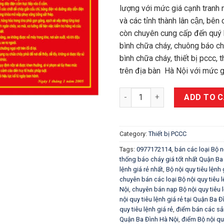
lượng với mức giá cạnh tranh 
và các tỉnh thành lân cận, bên
còn chuyên cung cấp đến quý 
bình chữa cháy, chuông báo ch
bình chữa cháy, thiết bị pccc, 
trên địa bàn Hà Nội với mức gi
Bộ nội quy tiêu lệnh giá rẻ tạ
ADD TO 
Category:
Thiết bị PCCC
Tags:
0977172114
,
bán các loại Bộ n
thống báo cháy giá tốt nhất Quận 
lệnh giá rẻ nhất
,
Bộ nội quy tiêu lệnh
chuyên bán các loại Bộ nội quy tiêu lệ
Nội
,
chuyên bán nạp Bộ nội quy tiêu lện
nội quy tiêu lệnh giá rẻ tại Quận Ba 
quy tiêu lệnh giá rẻ
,
điểm bán các sả
Quận Ba Đình Hà Nội
,
điểm Bộ nội qu