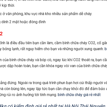
 kịp thời.
c ở văn phòng, khu vực nhà kho nhiều sản phẩm dễ cháy.
ng dính 2 mặt hoặc đóng đinh
O2
bình tĩnh là điều đầu tiên bạn cần làm, cầm bình chữa cháy CO2, cố g
 bỏng lạnh, rất nguy hiểm cho bạn và những người xung quanh.
bi
an của bình chữa cháy và bóp cò, ngay lúc khí CO2 thoát ra, bạn 
ược dập hoàn toàn, bạn cần khóa ngay vòi van của bình chữa cháy
ế thẳng đứng. Ngoài ra trong quá trình phun bạn hơi cúi thấp người
 còn bùng lên, ngay lập tức bạn cần chạy khỏi đó để đảm bảo an
ững rủi ro ảnh hưởng tới tính mạng.
bình chữa cháy giá rẻ nhất
g có kiểm định giá rẻ nhất tại Hà Nội,Thái Nguyên,