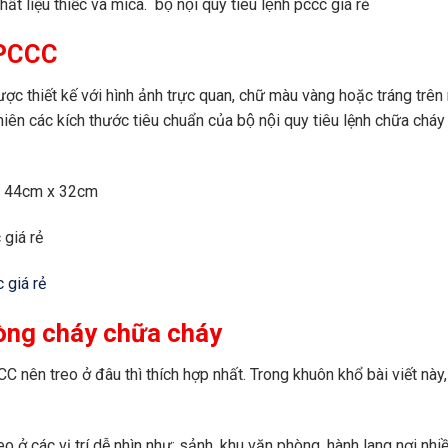
 liệu thiếc và mica. bộ nội quy tiêu lệnh pccc giá rẻ
h PCCC
được thiết kế với hình ảnh trực quan, chữ màu vàng hoặc tráng trê
ên các kích thước tiêu chuẩn của bộ nội quy tiêu lệnh chữa ch
à: 44cm x 32cm
iá rẻ
giá rẻ
phòng cháy chữa cháy
C nên treo ở đâu thì thích hợp nhất. Trong khuôn khổ bài viết nà
o ở các vị trí dễ nhìn như: sảnh, khu văn phòng, hành lang nơi nh