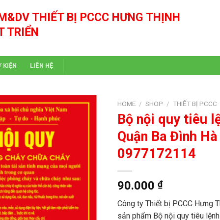
M&DV THIẾT BỊ PCCC HƯNG THỊNH
T TRIỂN
Ự KIỆN
LIÊN HỆ
HOME
/
SHOP
/
THIẾT BỊ PCCC
Bộ nội quy tiêu lệ
Quận Ba Đình Hà 
0977172114
90.000
₫
Công ty Thiết bị PCCC Hưng Th
sản phẩm Bộ nội quy tiêu lệnh đ