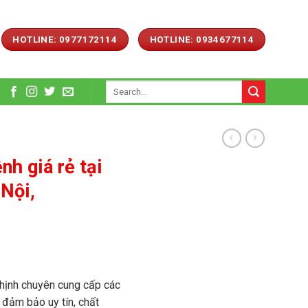
HOTLINE: 0977172114
HOTLINE: 0934677114
Search
for:
nh giá rẻ tại
Nội,
ịnh chuyên cung cấp các
ảm bảo uy tín, chất