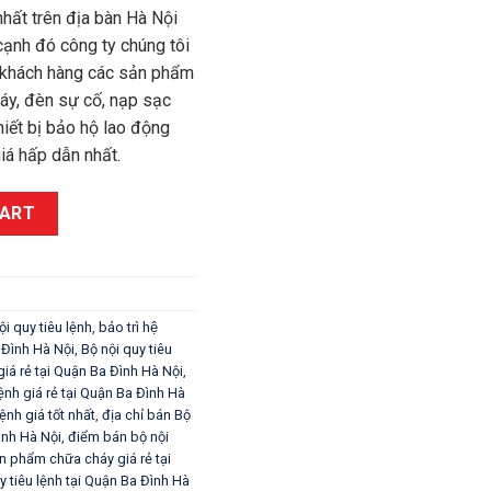
nhất trên địa bàn Hà Nội
 cạnh đó công ty chúng tôi
khách hàng các sản phẩm
áy, đèn sự cố, nạp sạc
thiết bị bảo hộ lao động
á hấp dẫn nhất.
i Quận Ba Đình Hà Nội, 0977172114 quantity
CART
ội quy tiêu lệnh
,
bảo trì hệ
Ba Đình Hà Nội
,
Bộ nội quy tiêu
 giá rẻ tại Quận Ba Đình Hà Nội
,
nh giá rẻ tại Quận Ba Đình Hà
h giá tốt nhất
,
địa chỉ bán Bộ
Đình Hà Nội
,
điểm bán bộ nội
n phẩm chữa cháy giá rẻ tại
y tiêu lệnh tại Quận Ba Đình Hà