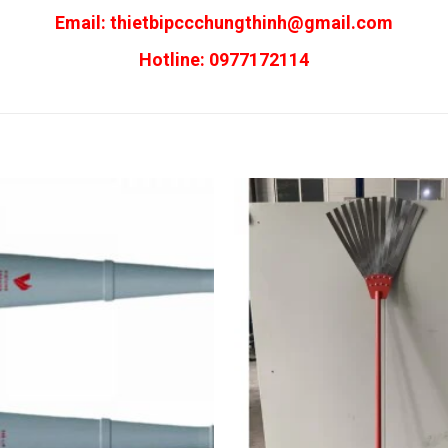
Email:
thietbipccchungthinh@gmail.com
Hotline: 0977172114