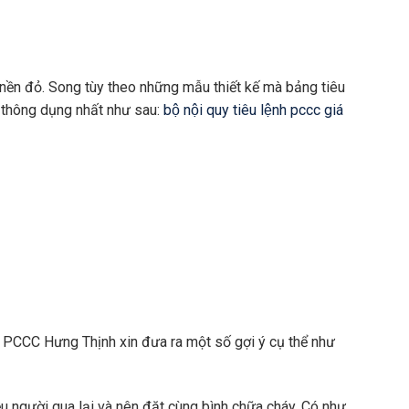
n nền đỏ. Song tùy theo những mẫu thiết kế mà bảng tiêu
áy thông dụng nhất như sau:
bộ nội quy tiêu lệnh pccc giá
y, PCCC Hưng Thịnh xin đưa ra một số gợi ý cụ thể như
iều người qua lại và nên đặt cùng bình chữa cháy. Có như