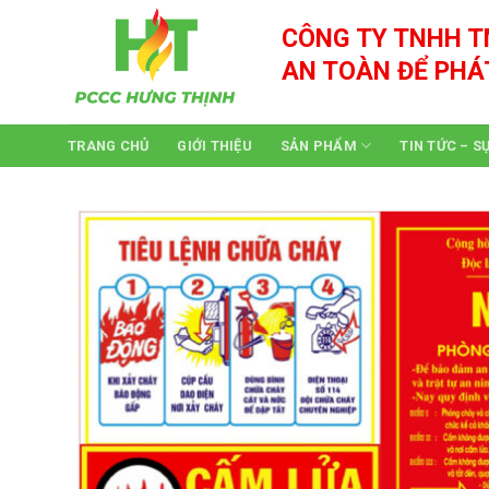
Skip
CÔNG TY TNHH T
to
content
AN TOÀN ĐỂ PHÁ
TRANG CHỦ
GIỚI THIỆU
SẢN PHẨM
TIN TỨC – S