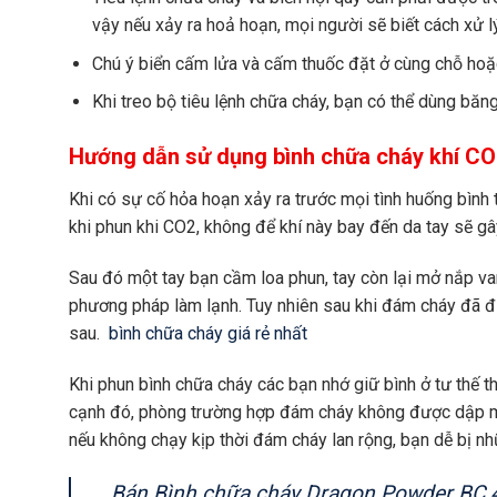
vậy nếu xảy ra hoả hoạn, mọi người sẽ biết cách xử lý
Chú ý biển cấm lửa và cấm thuốc đặt ở cùng chỗ hoặ
Khi treo bộ tiêu lệnh chữa cháy, bạn có thể dùng bă
Hướng dẫn sử dụng bình chữa cháy khí C
Khi có sự cố hỏa hoạn xảy ra trước mọi tình huống 
khi phun khi CO2, không để khí này bay đến da tay sẽ gây
Sau đó một tay bạn cầm loa phun, tay còn lại mở nắp v
phương pháp làm lạnh. Tuy nhiên sau khi đám cháy đã đ
sau.
bình chữa cháy giá rẻ nhất
Khi phun bình chữa cháy các bạn nhớ giữ bình ở tư th
cạnh đó, phòng trường hợp đám cháy không được dập mà
nếu không chạy kịp thời đám cháy lan rộng, bạn dễ bị nh
Bán Bình chữa cháy Dragon Powder BC 4k