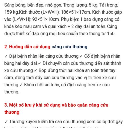
Sáng bóng, bền đẹp, nhỏ gọn. Trọng lượng: 5 kg. Tải trọng:
159 kg.Kích thước (L×W×H): 186×51×17cm. Kích thước gập
vào (L×W×H): 92×51×10cm. Phụ kiện: 1 bao đựng cáng có
khóa kéo màu cam và quai xách + 2 dây đai an toàn. Cáng
được thiết kế đáp ứng mọi tiêu chuẩn theo thông tư 150.
2. Hướng dẫn sử dụng
cáng cứu thương
✓ Đặt bệnh nhân lên cáng cứu thương.✓ Cố định bệnh nhân
bằng hai dây đai.✓ Di chuyển cán cứu thương đến sát thành
xe cứu thương.✓ Bóp đồng thời hai khóa an toàn trên tay
cầm, đồng thời đẩy cán cứu thương vào vị trí trên xe cứu
thương.✓ Khóa chốt an toàn, cố định cáng trên xe cứu
thương.
3. Một số lưu ý khi sử dụng và bảo quản cáng cứu
thương
✓ Thường xuyên kiểm tra cán cứu thương xem có bị đứt gãy