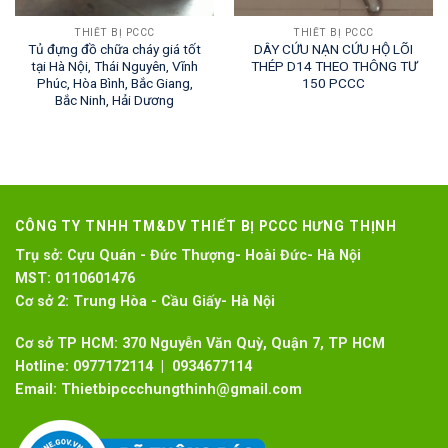
THIẾT BỊ PCCC
THIẾT BỊ PCCC
Tủ đựng đồ chữa cháy giá tốt
DÂY CỨU NẠN CỨU HỘ LÕI
tại Hà Nội, Thái Nguyên, Vĩnh
THÉP D14 THEO THÔNG TƯ
Phúc, Hòa Bình, Bắc Giang,
150 PCCC
Bắc Ninh, Hải Dương
CÔNG TY TNHH TM&DV THIẾT BỊ PCCC HƯNG THỊNH
Trụ sở:
Cựu Quán - Đức Thượng- Hoài Đức- Hà Nội
MST:
0110601476
Cơ sở 2:
Trung Hòa - Cầu Giấy- Hà Nội
Cơ sở TP HCM: 370 Nguyễn Văn Quỳ, Quận 7, TP HCM
Hotline:
0977172114 | 0934677114
Email:
Thietbipccchungthinh@gmail.com