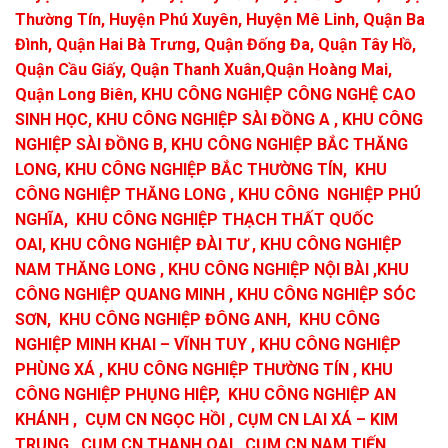
Thường Tín, Huyện Phú Xuyên, Huyện Mê Linh,
Quận Ba
Đình, Quận Hai Bà Trưng, Quận Đống Đa, Quận Tây Hồ,
Quận Cầu Giấy, Quận Thanh Xuân,
Quận Hoàng Mai,
Quận Long Biên,
KHU CÔNG NGHIỆP CÔNG NGHỆ CAO
SINH HỌC, KHU CÔNG NGHIỆP SÀI ĐỒNG A
,
KHU CÔNG
NGHIỆP SÀI ĐỒNG B, KHU CÔNG NGHIỆP BẮC THĂNG
LONG
,
KHU CÔNG NGHIỆP BẮC THƯỜNG TÍN
,
KHU
CÔNG NGHIỆP THĂNG LONG
,
KHU CÔNG NGHIỆP PHÚ
NGHĨA
,
KHU CÔNG NGHIỆP THẠCH THẤT QUỐC
OAI
,
KHU CÔNG NGHIỆP ĐÀI TƯ
,
KHU CÔNG NGHIỆP
NAM THĂNG LONG
,
KHU CÔNG NGHIỆP NỘI BÀI
,KHU
CÔNG NGHIỆP QUANG MINH
,
KHU CÔNG NGHIỆP SÓC
SƠN
,
KHU CÔNG NGHIỆP ĐÔNG ANH
,
KHU CÔNG
NGHIỆP MINH KHAI – VĨNH TUY
,
KHU CÔNG NGHIỆP
PHÙNG XÁ
,
KHU CÔNG NGHIỆP THƯỜNG TÍN , KHU
CÔNG NGHIỆP PHỤNG HIỆP, KHU CÔNG NGHIỆP AN
KHÁNH , CỤM CN NGỌC HỒI
,
CỤM CN LAI XÁ – KIM
TRUNG
,
CỤM CN THANH OAI
,
CỤM CN NAM TIẾN