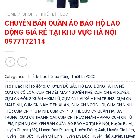
HOME
/
SHOP
/
THIẾT BỊ PCCC
CHUYÊN BÁN QUẦN ÁO BẢO HỘ LAO
ĐỘNG GIÁ RẺ TẠI KHU VỰC HÀ NỘI
0977172114
Categories:
Thiết bị bảo hộ lao động
,
Thiết bị PCCC
Tags:
Bảo Hộ lao động
,
CHUYÊN ĐỒ BẢO HỘ LAO ĐỘNG TẠI HÀ NỘI
,
CỤM CN CỔ LOA
,
CỤM CN DỆT MAY NGUYÊN KHÊ
,
CỤM CN ĐẠI XUYÊN
,
CỤM CN ĐÔNG XUÂN – KIM LŨ
,
CỤM CN LAI XÁ – KIM TRUNG
,
CỤM CN
MAI ĐÌNH
,
CỤM CN NAM TIẾN XUÂN
,
CỤM CN NGỌC HỒI
,
CỤM CN NINH
HIỆP
,
CỤM CN PHÚ MINH
,
CỤM CN PHÚ THỊ
,
CỤM CN QUẬN HAI BÀ
TRƯNG
,
CỤM CN THANH OAI
,
CỤM CN THỰC PHẨM HAPRO
,
CUM CN TỪ
LIÊM
,
DỊCH VỤ CHUYÊN BÁN QUẦN ÁO BẢO HỘ TẠI HÀ NỘI
,
Huyện Ba Vì
,
Huyện Chương Mỹ
,
Huyện Đan Phượng
,
Huyện Đông Anh
,
Huyện Gia Lâm
,
Huyện Hoài Đức
,
Huyện Mê Linh
,
Huyện Mỹ Đức
,
Huyện Phú Xuyên
,
Huyện