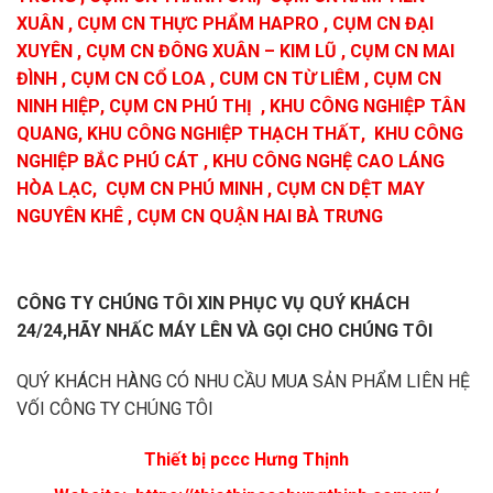
XUÂN
,
CỤM CN THỰC PHẨM HAPRO
,
CỤM CN ĐẠI
XUYÊN
,
CỤM CN ĐÔNG XUÂN – KIM LŨ
,
CỤM CN MAI
ĐÌNH
,
CỤM CN CỔ LOA
,
CUM CN TỪ LIÊM
,
CỤM CN
NINH HIỆP
,
CỤM CN PHÚ THỊ
,
KHU CÔNG NGHIỆP TÂN
QUANG
,
KHU CÔNG NGHIỆP THẠCH THẤT
,
KHU CÔNG
NGHIỆP BẮC PHÚ CÁT
,
KHU CÔNG NGHỆ CAO LÁNG
HÒA LẠC
,
CỤM CN PHÚ MINH
,
CỤM CN DỆT MAY
NGUYÊN KHÊ
,
CỤM CN QUẬN HAI BÀ TRƯNG
CÔNG TY CHÚNG TÔI XIN PHỤC VỤ QUÝ KHÁCH
24/24,HÃY NHẤC MÁY LÊN VÀ GỌI CHO CHÚNG TÔI
QUÝ KHÁCH HÀNG CÓ NHU CẦU MUA SẢN PHẨM LIÊN HỆ
VỐI CÔNG TY CHÚNG TÔI
Thiết bị pccc Hưng Thịnh