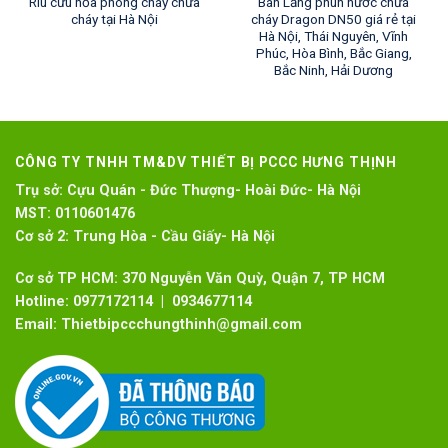
Rìu cứu hỏa phòng cháy chữa
Bán Lăng phun nước chữa
cháy tại Hà Nội
cháy Dragon DN50 giá rẻ tại
Hà Nội, Thái Nguyên, Vĩnh
Phúc, Hòa Bình, Bắc Giang,
Bắc Ninh, Hải Dương
CÔNG TY TNHH TM&DV THIẾT BỊ PCCC HƯNG THỊNH
Trụ sở:
Cựu Quán - Đức Thượng- Hoài Đức- Hà Nội
MST:
0110601476
Cơ sở 2:
Trung Hòa - Cầu Giấy- Hà Nội
Cơ sở TP HCM: 370 Nguyễn Văn Quỳ, Quận 7, TP HCM
Hotline:
0977172114 | 0934677114
Email:
Thietbipccchungthinh@gmail.com