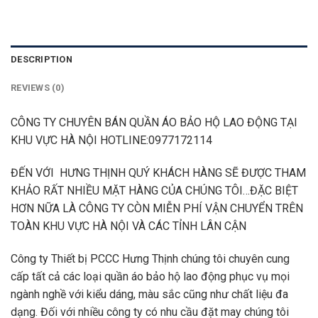
DESCRIPTION
REVIEWS (0)
CÔNG TY CHUYÊN BÁN QUẦN ÁO BẢO HỘ LAO ĐỘNG TẠI
KHU VỰC HÀ NỘI HOTLINE:0977172114
ĐẾN VỚI HƯNG THỊNH QUÝ KHÁCH HÀNG SẼ ĐƯỢC THAM
KHẢO RẤT NHIỀU MẶT HÀNG CỦA CHÚNG TÔI…ĐẶC BIỆT
HƠN NỮA LÀ CÔNG TY CÒN MIỄN PHÍ VẬN CHUYỂN TRÊN
TOÀN KHU VỰC HÀ NỘI VÀ CÁC TỈNH LÂN CẬN
Công ty Thiết bị PCCC Hưng Thịnh chúng tôi chuyên cung
cấp tất cả các loại quần áo bảo hộ lao động phục vụ mọi
ngành nghề với kiểu dáng, màu sắc cũng như chất liệu đa
dạng. Đối với nhiều công ty có nhu cầu đặt may chúng tôi