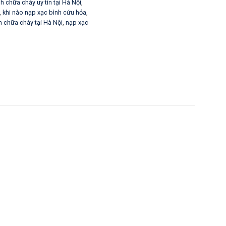
h chữa cháy uy tín tại Hà Nội
,
,
khi nào nạp xạc bình cứu hỏa
,
h chữa cháy tại Hà Nội
,
nạp xạc