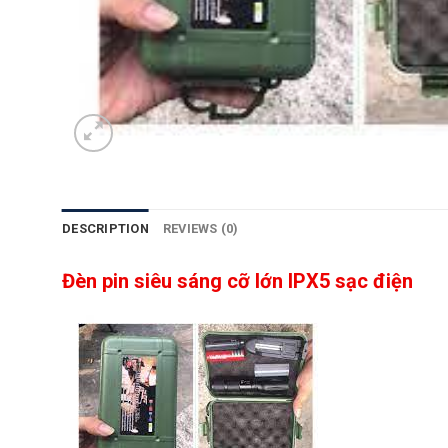
DESCRIPTION
REVIEWS (0)
Đèn pin siêu sáng cỡ lớn IPX5 sạc điện