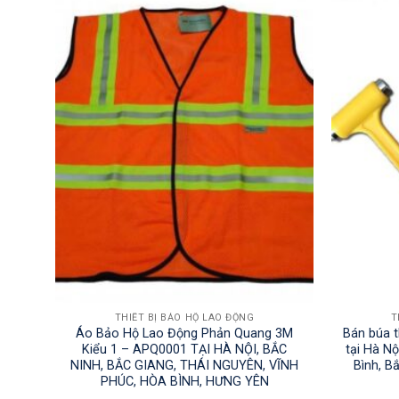
THIẾT BỊ BẢO HỘ LAO ĐỘNG
T
o Hộ
Áo Bảo Hộ Lao Động Phản Quang 3M
Bán búa t
BẮC
Kiểu 1 – APQ0001 TẠI HÀ NỘI, BẮC
tại Hà Nộ
 HÒA
NINH, BẮC GIANG, THÁI NGUYÊN, VĨNH
Bình, B
PHÚC, HÒA BÌNH, HƯNG YÊN