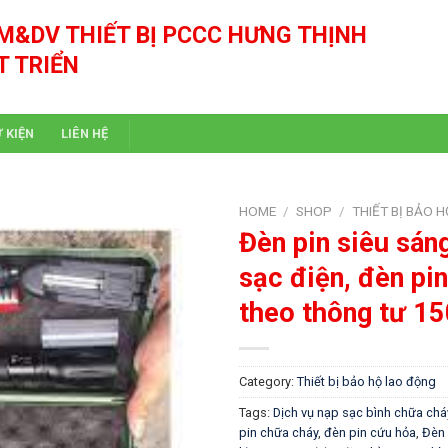
M&DV THIẾT BỊ PCCC HƯNG THỊNH
T TRIỂN
Ự KIỆN
LIÊN HỆ
HOME
/
SHOP
/
THIẾT BỊ BẢO 
Đèn pin siêu sán
sạc điện, đèn pi
theo thông tư 1
Category:
Thiết bị bảo hộ lao động
Tags:
Dịch vụ nạp sạc bình chữa chá
pin chữa cháy
,
đèn pin cứu hỏa
,
Đèn 