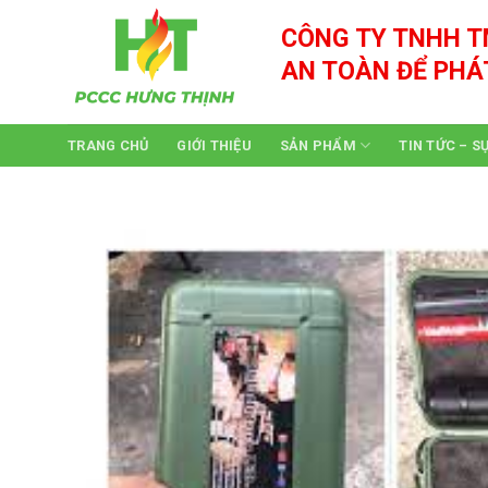
Skip
CÔNG TY TNHH T
to
content
AN TOÀN ĐỂ PHÁ
TRANG CHỦ
GIỚI THIỆU
SẢN PHẨM
TIN TỨC – S