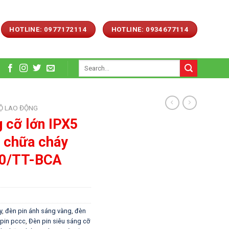
HOTLINE: 0977172114
HOTLINE: 0934677114
Search
for:
HỘ LAO ĐỘNG
g cỡ lớn IPX5
n chữa cháy
50/TT-BCA
y
,
đèn pin ánh sáng vàng
,
đèn
pin pccc
,
Đèn pin siêu sáng cỡ