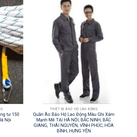
NG
THIẾT BỊ BẢO HỘ LAO ĐỘNG
ng tư 150
Quần Áo Bảo Hộ Lao Động Màu Ghi Xám
Hà Nội
Mạnh Mẽ TẠI HÀ NỘI, BẮC NINH, BẮC
GIANG, THÁI NGUYÊN, VĨNH PHÚC, HÒA
BÌNH, HƯNG YÊN