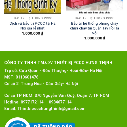
BẢO TRÌ HỆ THỐNG PCCC
BẢO TRÌ HỆ THỐNG PCCC
Dịch vụ bảo trì PCCC tại Hà
Bảo trì hệ thống phòng cháy
Nội giá rẻ nhất
chữa cháy tại Quận Tây Hồ Hà
Nội
1.000.000
₫
1.000.000
₫
CÔNG TY TNHH TM&DV THIẾT BỊ PCCC HƯNG THỊNH
Trụ sở:
Cựu Quán - Đức Thượng- Hoài Đức- Hà Nội
MST:
0110601476
Cơ sở 2:
Trung Hòa - Cầu Giấy- Hà Nội
Cơ sở TP HCM: 370 Nguyễn Văn Quỳ, Quận 7, TP HCM
Hotline:
0977172114 | 0934677114
Email:
Thietbipccchungthinh@gmail.com