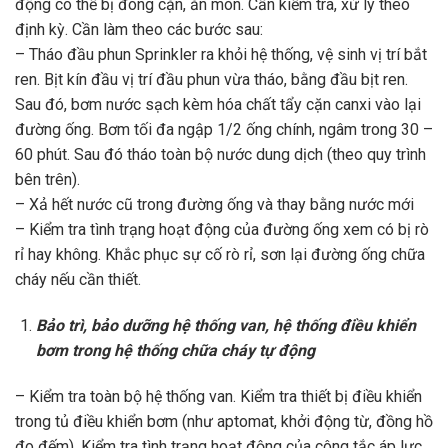
động có thể bị đóng cặn, ăn mòn. Cần kiểm tra, xử lý theo
định kỳ. Cần làm theo các bước sau:
– Tháo đầu phun Sprinkler ra khỏi hệ thống, vệ sinh vị trí bắt
ren. Bịt kín đầu vị trí đầu phun vừa tháo, bằng đầu bịt ren.
Sau đó, bơm nước sạch kèm hóa chất tẩy cặn canxi vào lại
đường ống. Bơm tối đa ngập 1/2 ống chính, ngâm trong 30 –
60 phút. Sau đó tháo toàn bộ nước dung dịch (theo quy trình
bên trên).
– Xả hết nước cũ trong đường ống và thay bằng nước mới
– Kiểm tra tình trạng hoạt động của đường ống xem có bị rò
rỉ hay không. Khắc phục sự cố rò rỉ, sơn lại đường ống chữa
cháy nếu cần thiết.
Bảo trì, bảo dưỡng hệ thống van, hệ thống điều khiển
bơm trong hệ thống chữa cháy tự động
– Kiểm tra toàn bộ hệ thống van. Kiểm tra thiết bị điều khiển
trong tủ điều khiển bơm (như aptomat, khởi động từ, đồng hồ
đo đếm). Kiểm tra tình trạng hoạt động của công tắc áp lực,