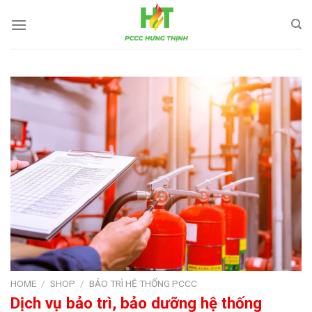
Skip
to
content
HOME
/
SHOP
/
BẢO TRÌ HỆ THỐNG PCCC
Dịch vụ bảo trì, bảo dưỡng hệ thống