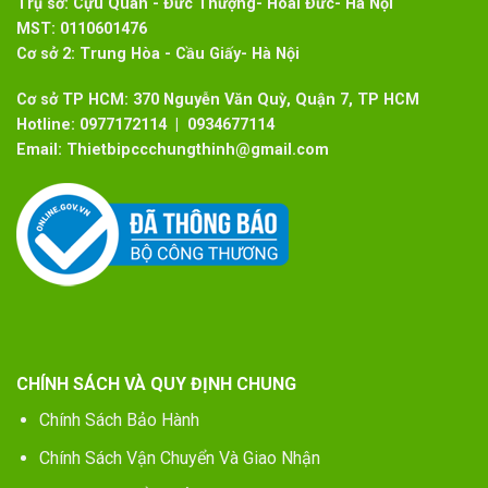
Trụ sở:
Cựu Quán - Đức Thượng- Hoài Đức- Hà Nội
MST:
0110601476
Cơ sở 2:
Trung Hòa - Cầu Giấy- Hà Nội
Cơ sở TP HCM: 370 Nguyễn Văn Quỳ, Quận 7, TP HCM
Hotline:
0977172114 | 0934677114
Email:
Thietbipccchungthinh@gmail.com
CHÍNH SÁCH VÀ QUY ĐỊNH CHUNG
Chính Sách Bảo Hành
Chính Sách Vận Chuyển Và Giao Nhận