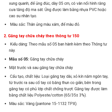
xung quanh; đế ủng đúc, dày 05 cm, có vân nổi hình răng
cưa t
ă
ng độ ma sát. Ủng được làm bằng nhựa PVC hoặc
cao su nhân tạo.
Màu sắc: Thân ủng màu xám, đế màu đỏ.
2.
Găng tay chữa cháy theo thông tư 150
Kiểu dáng: Theo m
ẫ
u số 05 ban hành kèm theo Thông tư
này.
Mẫu số 05:
Găng tay chữa cháy
Mặt trước và sau găng tay chữa cháy
Cấu tạo, chất liệu: Loại găng tay dài, xỏ k
í
n năm ngón tay,
từ trước ra sau cổ tay có băng thun co giãn; b
ê
n trong
găng tay có phủ lớp chất chống trượt. Găng tay được làm
bằng chất liệu Polyeste/cotton (65/35± 3%).
Màu sắc: Vàng (pantone 15-1132 TPX).