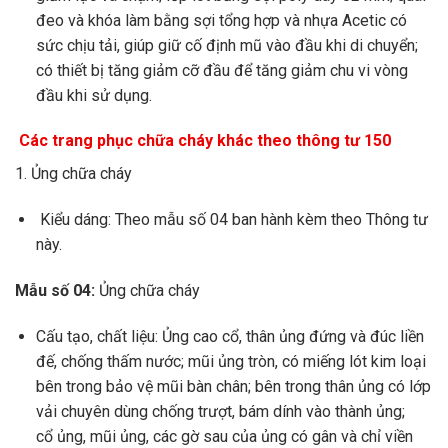
đeo và kh
ó
a làm bằng sợi tổng hợp và nhựa Acetic có
sức chịu tải, giúp gi
ữ
cố định mũ vào đầu khi di chuyển;
có thiết bị tăng giảm cỡ
đ
ầu
để tăng
giảm chu vi vòng
đầu khi sử dụng.
Các trang phục chữa cháy khác theo thông tư 150
1. Ủng
chữa cháy
Ki
ể
u dáng: Theo mẫu số 04 ban hành kèm theo Thông tư
này.
Mẫu số 04:
Ủng chữa cháy
Cấu tạo, chất liệu:
Ủ
ng cao c
ổ
, thân ủng đứng và
đ
úc liền
đế, chống thấm nước; mũi
ủ
ng tròn, có miếng lót kim loại
bên trong bảo vệ mũi bàn chân; bên trong thân
ủ
ng có lớp
v
ả
i chuyên dùng chống
tr
ượt, bám dính vào thành
ủ
ng;
cổ
ủ
ng, mũi ủng, các gờ sau của
ủ
ng có gân và chỉ viền