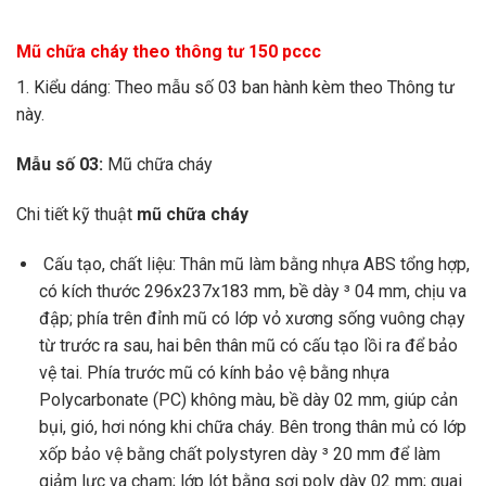
Mũ chữa cháy theo thông tư 150 pccc
1.
Kiểu dáng: Theo mẫu số 03 ban hành kèm theo Thông tư
này.
Mẫu số 03:
Mũ chữa cháy
Chi tiết kỹ thuật
mũ chữa cháy
Cấu tạo, chất liệu: Thân m
ũ
làm b
ằ
ng nhựa ABS tổng hợp,
có kích thước 296x237x183 mm, bề dày ³ 04
mm
, chịu va
đ
ậ
p; phía trên đ
ỉ
nh mũ có lớp vỏ xương sống vuông chạy
từ trước ra sau, hai bên thân mũ có cấu tạo l
ồ
i ra để b
ả
o
vệ tai. Phía trước mũ có kính bảo vệ bằng nhựa
Polycarbonate (PC) không màu, bề dày 02 mm, giúp c
ả
n
bụi, gió, hơi nóng khi chữa cháy. Bên trong thân m
ủ
có lớp
xốp bảo vệ b
ằ
ng chất polystyren
d
ày ³ 20 mm đ
ể
làm
giảm lực va chạm; lớp lót bằn
g
sợi poly dày 02 mm; quai