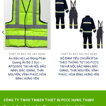
THIẾT BỊ BẢO HỘ LAO ĐỘNG
THIẾT BỊ BẢO HỘ LAO ĐỘNG
Áo Bảo Hộ Lao Động Phản
BỘ ĐÀM TIÊU CHUẨN IP54
Quang Ấn Độ 2 Sọc –
THEO THÔNG TƯ 150 PCCC
APQ0003 TẠI HÀ NỘI, BẮC
TẠI HÀ NỘI, BẮC NINH, BẮC
NINH, BẮC GIANG, THÁI
GIANG, THÁI NGUYÊN, VĨNH
NGUYÊN, VĨNH PHÚC, HÒA
PHÚC, HÒA BÌNH, HƯNG YÊN
BÌNH, HƯNG YÊN
CÔNG TY TNHH TM&DV THIẾT BỊ PCCC HƯNG THỊNH