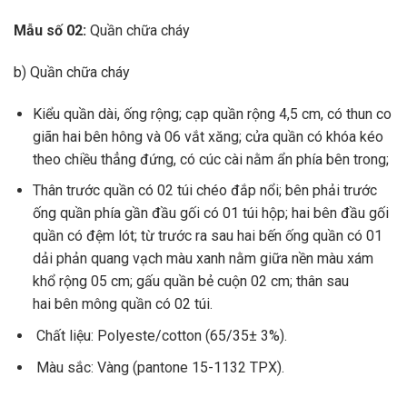
Mẫu số 02:
Quần chữa cháy
b)
Qu
ầ
n chữa cháy
Ki
ể
u qu
ầ
n dài,
ố
ng rộng; cạp qu
ầ
n rộng 4,5 cm, có thun co
giãn hai bên hông và 06 v
ắ
t xăng; cửa quần có khóa kéo
theo chiều
thẳng đứng
, có cúc cài nằm ẩn phía bên trong;
Thân trước quần có 02 túi chéo đắp nổi; bên phải trước
ống quần phía gần đầu gối có 01 túi hộp; hai bên đầu gối
quần có đệm lót; từ trước ra sau hai bến ống quần có 01
dải phản quang vạch màu xanh nằm giữa nền màu xám
kh
ổ
rộng 05 cm; gấu quần bẻ cuộn 02 cm; thân sau
hai
bên
mông quần có 02 túi.
Chất liệu: Polyeste/cotton (65/35± 3%).
Màu sắc: Vàng (pantone 15-1132 TPX).