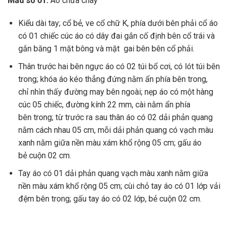
Mẫu số 01:
Áo chữa cháy
Kiểu dài tay; c
ổ
bẻ, ve c
ổ
ch
ữ
K, phía dưới bên phải c
ổ
áo
có 01 chiếc cúc áo có dây đai gắn cố định bên cổ trái và
gắn băng 1 mặt bông và mặt gai bên bên cổ phải.
Thân
t
rước hai b
ê
n ngực áo có 02 túi b
ổ
cơi, có lót túi bên
trong; khóa áo kéo thẳng
đứ
ng nằm
ẩ
n phía bên trong,
ch
ỉ
nhìn thấy đường may bên ngoài; nẹp
á
o có một hàng
cúc 05 chiếc, đường kính 22 mm, cài nằm ẩn phía
bên
trong;
từ trước ra sau th
â
n áo có 02 dải phản quang
nằm cách nhau 05 cm, m
ỗ
i dải phản quang có vạch màu
xanh n
ằ
m giữa nền màu xám kh
ổ
rộng 05 cm; g
ấ
u
á
o
b
ẻ
cuộn 02 cm.
Tay áo có 01 dải phản quang vạch màu xanh nằm giữa
nền màu xám kh
ổ
rộng 05 cm; cùi chỏ tay áo có 01 l
ớ
p v
ả
i
đệm bên trong; gấu tay áo có 02 lớp, bẻ cuộn 02 cm.