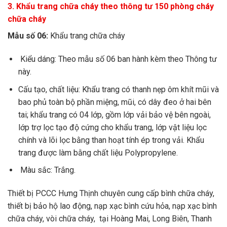
3.
Kh
ẩ
u trang chữa cháy theo thông tư 150 phòng cháy
chữa cháy
Mẫu số 06:
Khẩu trang chữa cháy
Kiểu dáng: Theo mẫu số 06 ban hành kèm theo Thông tư
này.
Cấu tạo, chất liệu: Khẩu trang có thanh nẹp ôm khít mũi và
bao phủ toàn bộ phần miệng, mũi, có dây
đeo ở
hai bên
tai; kh
ẩ
u trang có 04 lớp, g
ồ
m lớp v
ả
i bảo vệ bên ngoài,
lớp trợ lọc tạo độ cứng cho khẩu trang, lớp vật liệu lọc
chính và lõi lọc bằng than hoạt tính ép trong v
ả
i. Khẩu
trang được làm bằng chất liệu Polypropylene.
Màu sắc: Tr
ắ
ng.
Thiết bị PCCC Hưng Thịnh chuyên cung cấp bình chữa cháy,
thiết bị bảo hộ lao động, nạp xạc bình cứu hỏa, nạp xạc bình
chữa cháy, vòi chữa cháy, tại Hoàng Mai, Long Biên, Thanh