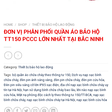
HOME
/
SHOP
/
THIẾT BỊ BẢO HỘ LAO ĐỘNG
ĐƠN VỊ PHÂN PHỐI QUẦN ÁO BẢO HỘ
TT150 PCCC LỚN NHẤT TẠI BẮC NINH
Category:
Thiết bị bảo hộ lao động
Tags:
bộ quần áo chữa cháy theo thông tư 150
,
Dịch vụ nạp sạc bình
chữa cháy
,
đèn pin ánh sáng vàng
,
đèn pin chữa cháy
,
đèn pin cứu hỏa
,
Đèn pin siêu sáng cỡ lớn IPX5 sạc điện
,
địa chỉ nạp xạc bình chữa cháy uy
tín tại Hà Nội
,
hạn sử dụng bình chữa cháy bao lâu
,
khi nào nạp xạc bình
cứu hỏa
,
Mặt nạ phòng độc cách ly theo thông tư 150/TT-BCA
,
nạp xạc
bình chữa cháy
,
nạp xạc bình chữa cháy tại Hà Nội
,
nạp xạc bình cứu hỏa