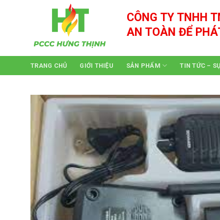
Skip
CÔNG TY TNHH T
to
content
AN TOÀN ĐỂ PHÁ
TRANG CHỦ
GIỚI THIỆU
SẢN PHẨM
TIN TỨC – S