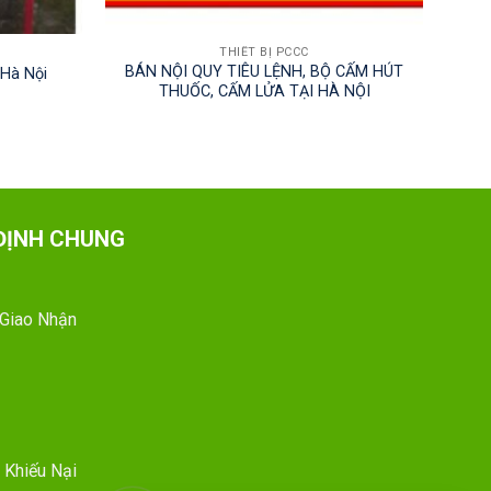
THIẾT BỊ PCCC
BÁN NỘI QUY TIÊU LỆNH, BỘ CẤM HÚT
 Hà Nội
THUỐC, CẤM LỬA TẠI HÀ NỘI
ĐỊNH CHUNG
 Giao Nhận
 Khiếu Nại