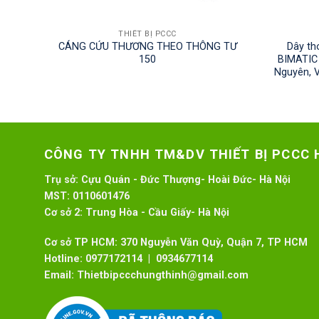
THIẾT BỊ PCCC
 Nội,
CÁNG CỨU THƯƠNG THEO THÔNG TƯ
Dây th
 Bắc
150
BIMATIC 
Nguyên, V
CÔNG TY TNHH TM&DV THIẾT BỊ PCCC
Trụ sở:
Cựu Quán - Đức Thượng- Hoài Đức- Hà Nội
MST:
0110601476
Cơ sở 2:
Trung Hòa - Cầu Giấy- Hà Nội
Cơ sở TP HCM: 370 Nguyễn Văn Quỳ, Quận 7, TP HCM
Hotline:
0977172114 | 0934677114
Email:
Thietbipccchungthinh@gmail.com