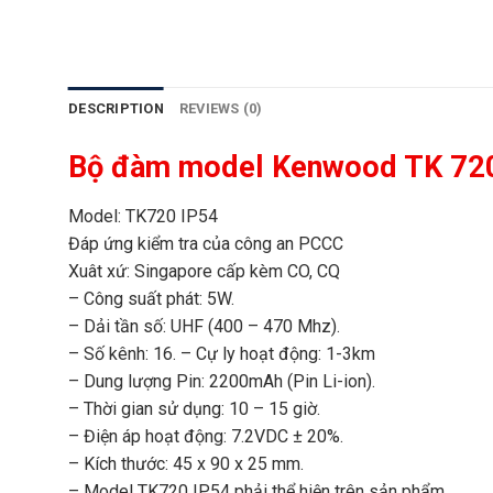
DESCRIPTION
REVIEWS (0)
Bộ đàm model Kenwood TK 720
Model: TK720 IP54
Đáp ứng kiểm tra của công an PCCC
Xuât xứ: Singapore cấp kèm CO, CQ
– Công suất phát: 5W.
– Dải tần số: UHF (400 – 470 Mhz).
– Số kênh: 16. – Cự ly hoạt động: 1-3km
– Dung lượng Pin: 2200mAh (Pin Li-ion).
– Thời gian sử dụng: 10 – 15 giờ.
– Điện áp hoạt động: 7.2VDC ± 20%.
– Kích thước: 45 x 90 x 25 mm.
– Model TK720 IP54 phải thể hiện trên sản phẩm