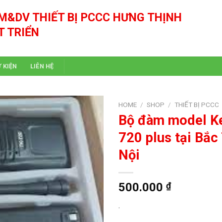
M&DV THIẾT BỊ PCCC HƯNG THỊNH
T TRIỂN
Ự KIỆN
LIÊN HỆ
HOME
/
SHOP
/
THIẾT BỊ PCCC
Bộ đàm model K
720 plus tại Bắc
Nội
500.000
₫
.