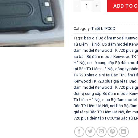
Bộ đàm model Kenwood TK 720 
ADD TO 
Category:
Thiết bị PCCC
Tags:
báo giá Bộ đàm model Kenwood
Từ Liêm Hà Nội
,
Bộ đàm model Kenwo
đàm model Kenwood TK 720 plus giá 
sở bán Bộ đàm model Kenwood TK 720
Hà Nội
,
cơ sở cung cấp Bộ đàm mode
tại Bắc Từ Liêm Hà Nội
,
công ty phâ
TK 720 plus giá rẻ tại Bắc Từ Liêm H
Kenwood TK 720 plus giá rẻ tại Bắc
đàm model Kenwood TK 720 plus giá 
đơn vị cung cấp Bộ đàm model Kenwo
Từ Liêm Hà Nội
,
mua Bộ đàm model K
Bắc Từ Liêm Hà Nội
,
nơi bán Bộ đàm
giá rẻ tại Bắc Từ Liêm Hà Nội
,
tìm m
720 plus diễn tập PCCC tại Bắc Từ L