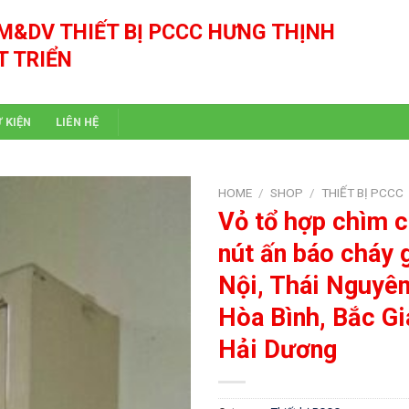
M&DV THIẾT BỊ PCCC HƯNG THỊNH
T TRIỂN
Ự KIỆN
LIÊN HỆ
HOME
/
SHOP
/
THIẾT BỊ PCCC
Vỏ tổ hợp chìm 
nút ấn báo cháy g
Nội, Thái Nguyên
Hòa Bình, Bắc Gi
Hải Dương