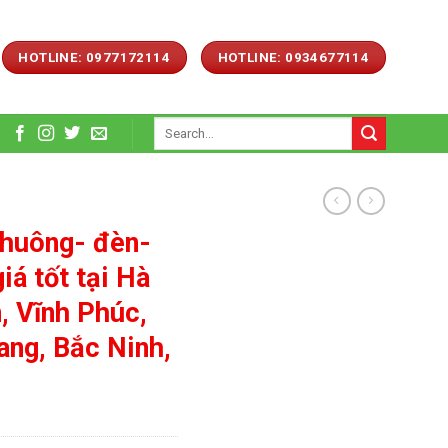
HOTLINE: 0977172114
HOTLINE: 0934677114
Search
for:
chuông- đèn-
iá tốt tại Hà
, Vĩnh Phúc,
ang, Bắc Ninh,