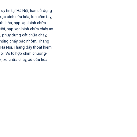
uy tín tại Hà Nội
,
hạn sử dụng
 xạc bình cứu hỏa
,
loa cầm tay
,
cứu hỏa
,
nạp xạc bình chữa
Nội
,
nạp xạc bình chữa cháy uy
a
,
phuy đựng cát chữa cháy
,
chống cháy bậc nhôm
,
Thang
 Hà Nội
,
Thang dây thoát hiểm
,
Nội
,
Vỏ tổ hợp chìm chuông-
i
,
xô chữa cháy
,
xô cứu hỏa