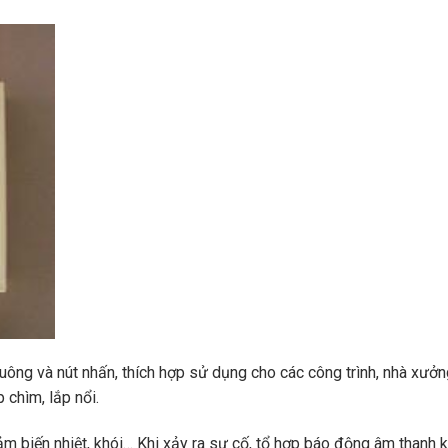
uông và nút nhấn, thích hợp sử dụng cho các công trình, nhà xưởng
 chìm, lắp nổi.
ảm biến nhiệt, khói… Khi xảy ra sự cố, tổ hợp báo động âm thanh