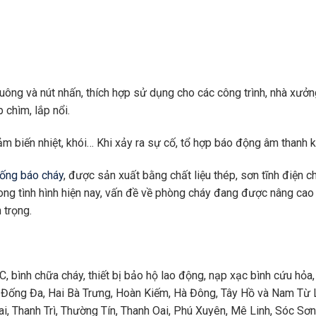
uông và nút nhấn, thích hợp sử dụng cho các công trình, nhà xưởng
 chìm, lắp nổi.
ảm biến nhiệt, khói… Khi xảy ra sự cố, tổ hợp báo động âm thanh
hống báo cháy
, được sản xuất bằng chất liệu thép, sơn tĩnh điện 
rong tình hình hiện nay, vấn đề về phòng cháy đang được nâng cao
 trọng.
 bình chữa cháy, thiết bị bảo hộ lao động, nạp xạc bình cứu hỏa,
y, Đống Đa, Hai Bà Trưng, Hoàn Kiếm, Hà Đông, Tây Hồ và Nam Từ
i, Thanh Trì, Thường Tín, Thanh Oai, Phú Xuyên, Mê Linh, Sóc Sơ