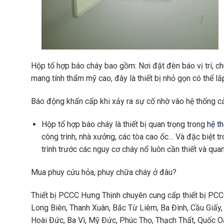
Hộp tổ hợp báo cháy bao gồm: Nơi đặt đèn báo vị trí, ch
mang tính thẩm mỹ cao, đây là thiết bị nhỏ gọn có thể lắp
Báo động khẩn cấp khi xảy ra sự cố nhờ vào hệ thống c
Hộp tổ hợp báo cháy là thiết bị quan trọng trong
hệ t
công trình, nhà xưởng, các tòa cao ốc… Và đặc biệt t
trình trước các nguy cơ cháy nổ luôn cần thiết và quan
Mua phuy cứu hỏa, phuy chữa cháy ở đâu?
Thiết bị PCCC Hưng Thịnh chuyên cung cấp thiết bị PCCC,
Long Biên, Thanh Xuân, Bắc Từ Liêm, Ba Đình, Cầu Giấ
Hoài Đức, Ba Vì, Mỹ Đức, Phúc Thọ, Thạch Thất, Quốc Oa