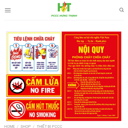
Skip
to
content
HOME
/
SHOP
/
THIẾT BỊ PCCC