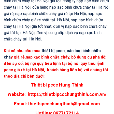
bình chữa cháy tại Hà Nội giá tốt, công ty nạp sạc bình chữa
cháy tại Hà Nội, cửa hàng nạp sạc bình chữa cháy tại Hà Nội
giá rẻ, nạp sạc bình chữa cháy giá rẻ tại Hà Nội, nạp sạc
bình chữa cháy giá rẻ nhất tại Hà Nội, nạp sạc bình chữa
cháy tại Hà Nội giá tốt nhất, đơn vị nạp sạc bình chữa cháy
giá tốt tại Hà Nội, đơn vị cung cấp dịch vụ nạp xạc bình
chữa cháy tại Hà Nội.
Khi có nhu cầu mua
thiết bị pccc, các loại bình chữa
chá
y
giá rẻ,nạp xạc bình chữa cháy, bộ dụng cụ phá dỡ,
đèn sự cố, bộ nội quy tiêu lệnh tại bộ nội quy tiêu lệnh
pccc giá rẻ tại Hà Nội, khách hàng liên hệ với chúng tôi
theo địa chỉ bên dưới:
Thiết bị pccc Hưng Thịnh
Website:
https://thietbipccchungthinh.com.vn/
Email:
thietbipccchungthinh@gmail.com
Hotline: 0977172114