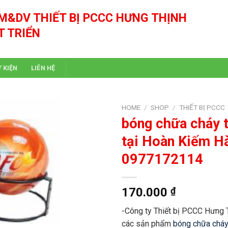
M&DV THIẾT BỊ PCCC HƯNG THỊNH
T TRIỂN
Ự KIỆN
LIÊN HỆ
HOME
/
SHOP
/
THIẾT BỊ PCCC
bóng chữa cháy t
tại Hoàn Kiếm Hà
0977172114
170.000
₫
-Công ty Thiết bị PCCC Hưng 
các sản phẩm
bóng chữa chá