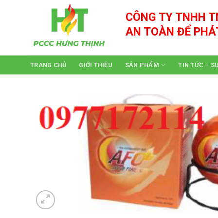
Skip
CÔNG TY TNHH T
to
content
AN TOÀN ĐỂ PHÁ
TRANG CHỦ
GIỚI THIỆU
SẢN PHẨM
TIN TỨC – S