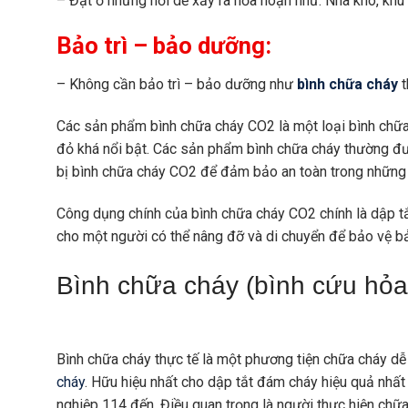
– Đặt ở những nơi dễ xảy ra hỏa hoạn như: Nhà kho, khu đ
Bảo trì – bảo dưỡng:
– Không cần bảo trì – bảo dưỡng như
bình chữa cháy
t
Các sản phẩm bình chữa cháy CO2 là một loại bình chữ
đỏ khá nổi bật. Các sản phẩm bình chữa cháy thường 
bị bình chữa cháy CO2 để đảm bảo an toàn trong những
Công dụng chính của bình chữa cháy CO2 chính là dập tắt 
cho một người có thể nâng đỡ và di chuyển để bảo vệ bản
Bình chữa cháy (bình cứu hỏa
Bình chữa cháy thực tế là một phương tiện chữa cháy dễ 
cháy
. Hữu hiệu nhất cho dập tắt đám cháy hiệu quả nhất
nghiệp 114 đến. Điều quan trọng là người thưc hiện chữ