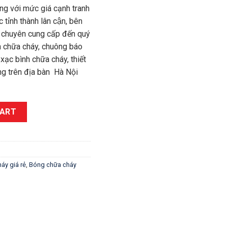
ng với mức giá cạnh tranh
c tỉnh thành lân cận, bên
n chuyên cung cấp đến quý
h chữa cháy, chuông báo
ạp xạc bình chữa cháy, thiết
ng trên địa bàn Hà Nội
 tại Hoàn Kiếm Hà Nôi, 0977172114 quantity
CART
áy giá rẻ
,
Bóng chữa cháy