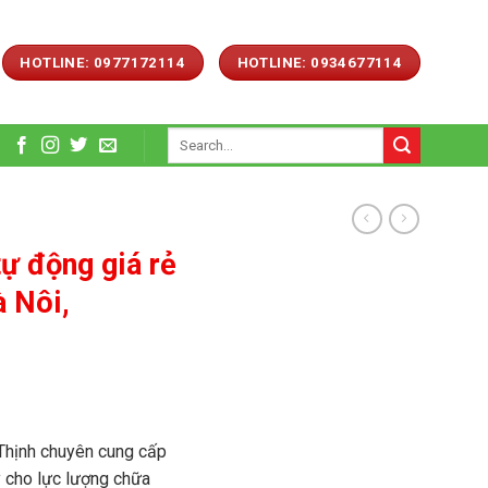
HOTLINE: 0977172114
HOTLINE: 0934677114
Search
for:
ự động giá rẻ
 Nôi,
Thịnh chuyên cung cấp
y
cho lực lượng chữa