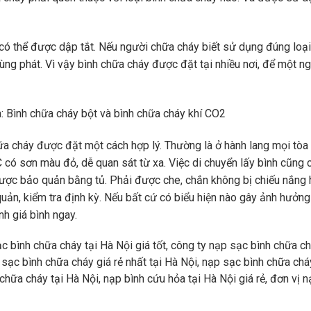
 thể được dập tắt. Nếu người chữa cháy biết sử dụng đúng loại 
ng phát. Vì vậy bình chữa cháy được đặt tại nhiều nơi, để một n
à: Bình chữa cháy bột và bình chữa cháy khí CO2
ữa cháy được đặt một cách hợp lý. Thường là ở hành lang mọi tòa
C có sơn màu đỏ, dễ quan sát từ xa. Việc di chuyển lấy bình cũng
 được bảo quản bằng tủ. Phải được che, chắn không bị chiếu nắng h
ản, kiểm tra định kỳ. Nếu bất cứ có biểu hiện nào gây ảnh hưởng
h giá bình ngay.
c bình chữa cháy tại Hà Nội giá tốt, công ty nạp sạc bình chữa ch
̣p sạc bình chữa cháy giá rẻ nhất tại Hà Nội, nạp sạc bình chữa 
chữa cháy tại Hà Nội, nạp bình cứu hỏa tại Hà Nội giá rẻ, đơn vị n