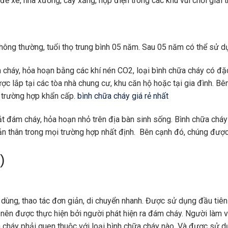
ể xe, nhà xưởng, cây xăng, hộp điện trong các khu vui chơi giải t
hông thường, tuổi thọ trung bình 05 năm. Sau 05 năm có thể sử d
a cháy, hỏa hoạn bằng các khí nén CO2, loại bình chữa cháy có đặ
được lắp tại các tòa nhà chung cư, khu căn hộ hoặc tại gia đình. B
 trường hợp khẩn cấp.
bình chữa cháy giá rẻ nhất
đám cháy, hỏa hoạn nhỏ trên địa bàn sinh sống. Bình chữa chá
 thân trong mọi trường hợp nhất định. Bên cạnh đó, chúng được 
)
dùng, thao tác đơn giản, di chuyển nhanh. Được sử dụng đầu tiên 
 nên được thực hiện bởi người phát hiện ra đám cháy. Người làm v
a cháy phải quen thuộc với loại bình chữa cháy nào. Và được sử