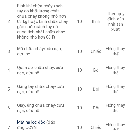
Bình khí chữa cháy xách
tay có khối lượng chất
Theo quy
chữa cháy không nhỏ hơn
định của
03 kg hoặc bình chữa cháy
2
10
Bình
nhà sản
gốc nước xách tay có
xuất
dung tích chất chữa cháy
không nhỏ hơn 06 lít
Mũ chữa cháy/cứu nạn,
Hỏng thay
3
10
Chiếc
cứu hộ
thế
Quần áo chữa cháy/cứu
Hỏng thay
4
10
Bộ
nạn, cứu hộ
thế
Găng tay chữa cháy/cứu
Hỏng thay
5
10
Đôi
nạn, cứu hộ
thế
Giầy, ủng chữa cháy/cứu
Hỏng thay
6
10
Đôi
nạn, cứu hộ
thế
Mặt nạ lọc độc
(đáp
Hỏng thay
ứng QCVN
7
10
Chiếc