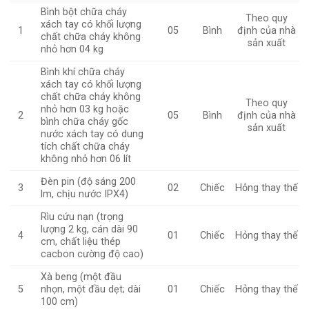
Bình bột chữa cháy
Theo quy
xách tay có khối lượng
1
05
Bình
định của nhà
chất chữa cháy không
sản xuất
nhỏ hơn 04 kg
Bình khí chữa cháy
xách tay có khối lượng
chất chữa cháy không
Theo quy
nhỏ hơn 03 kg hoặc
2
05
Bình
định của nhà
bình chữa cháy gốc
sản xuất
nước xách tay có dung
tích chất chữa cháy
không nhỏ hơn 06 lít
Đèn pin (độ sáng 200
3
02
Chiếc
Hỏng thay thế
lm, chịu nước IPX4)
Rìu cứu nạn (trọng
lượng 2 kg, cán dài 90
4
01
Chiếc
Hỏng thay thế
cm, chất liệu thép
cacbon cường độ cao)
Xà beng (một đầu
nhọn, một đầu dẹt; dài
5
01
Chiếc
Hỏng thay thế
100 cm)