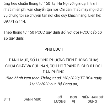
ứng tiêu chuẩn thông tư 150
tại Hà Nội với giá cạnh tranh
nhất, miễn phí vận chuyển tận nơi. Chỉ cần nhấc máy mọi dịch
vụ chúng tôi sẽ chuyển tận nơi cho quý khách hàng. Liên hệ:
0977172114.
Theo thông tư 150 PCCC quy định đối với đội PCCC cấp cơ
sở quy định:
PHỤ LỤC I
DANH MỤC, SỐ LƯỢNG PHƯƠNG TIỆN PHÒNG CHÁY,
CHỮA CHÁY VÀ CỨU NẠN, CỨU HỘ TRANG BỊ CHO 01 ĐỘI
DÂN PHÒNG
(Ban hành kèm theo Thông tư số 150/2020/TT-BCA ngày
31/12/2020 của Bộ Công an)
SỐ
ĐƠN
NIÊN HẠN SỬ
STT
DANH MỤC
LƯỢNG
VỊ
DỤNG