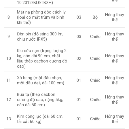
thế
10:2012/BLĐTBXH)
Mặt nạ phòng độc cách ly
Hỏng thay
(loại có mặt trùm và bình
8
03
Bộ
thế
khí thở)
Đèn pin (độ sáng 300 lm,
Hỏng thay
9
03
Chiếc
chịu nước IPX5)
thế
Rìu cứu nạn (trọng lượng 2
kg, cán dài 90 cm, chất
Hỏng thay
10
02
Chiếc
liệu thép cacbon cường độ
thế
cao)
Xà beng (một đầu nhọn,
Hỏng thay
11
01
Chiếc
một đầu dẹt; dài 100 cm)
thế
Búa tạ (thép cacbon
Hỏng thay
cường độ cao, nặng 5kg,
12
01
Chiếc
thế
cán dài 50 cm)
Kìm cộng lực (dài 60 cm,
Hỏng thay
13
01
Chiếc
tải cắt 60 kg)
thế