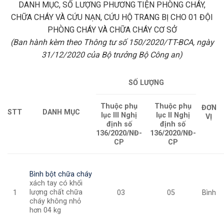
DANH MỤC, SỐ LƯỢNG PHƯƠNG TIỆN PHÒNG CHÁY,
CHỮA CHÁY VÀ CỨU NẠN, CỨU HỘ TRANG BỊ CHO 01 ĐỘI
PHÒNG CHÁY VÀ CHỮA CHÁY CƠ SỞ
(Ban hành kèm theo Thông tư số 150/2020/TT-BCA, ngày
31/12/2020 của Bộ trưởng Bộ Công an)
SỐ LƯỢNG
Thuộc phụ
Thuộc phụ
ĐƠN
STT
DANH MỤC
lục III Nghị
lục II Nghị
VỊ
định số
định số
136/2020/NĐ-
136/2020/NĐ-
CP
CP
Bình bột chữa cháy
xách tay có khối
lượng chất chữa
1
03
05
Bình
cháy không nhỏ
hơn 04 kg