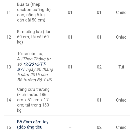
Búa tạ (thép
cacbon cường độ
11
01
01
Chiếc
cao, nặng 5 kg,
cán dài 50 cm)
Kìm cộng lực (dài
60 cm, tải cắt 60
12
01
01
Chiếc
kg)
Túi sơ cứu loại
A
(Theo Thông tư
số
19/2016/TT-
13
01
02
Túi
BYT
ngày 30 tháng
6 năm 2016 của
Bộ trưởng Bộ Y tế)
Cáng cứu thương
(kích thước 186
cm x 51 cm x 17
14
–
01
Chiếc
cm; tải trọng 160
kg.
Bộ đàm cầm tay
(đáp ứng tiêu
15
–
02
Chiếc