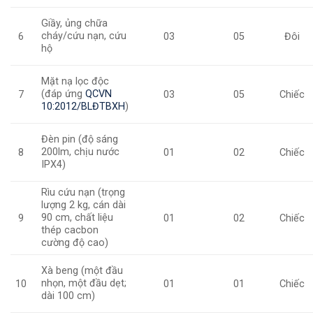
Giầy, ủng chữa
cháy/cứu nạn, cứu
6
03
05
Đôi
hộ
Mặt nạ lọc độc
(đáp ứng
QCVN
7
03
05
Chiếc
10:2012/BLĐTBXH
)
Đèn pin (độ sáng
200lm, chịu nước
8
01
02
Chiếc
IPX4)
Rìu cứu nạn (trọng
lượng 2 kg, cán dài
90 cm, chất liệu
9
01
02
Chiếc
thép cacbon
cường độ cao)
Xà beng (một đầu
nhọn, một đầu dẹt;
10
01
01
Chiếc
dài 100 cm)