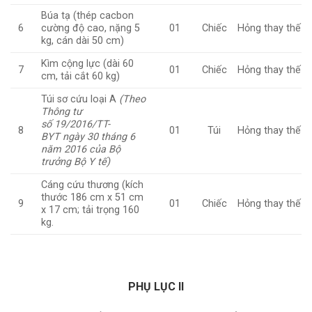
Búa tạ (thép cacbon
cường độ cao, nặng 5
6
01
Chiếc
Hỏng thay thế
kg, cán dài 50 cm)
Kìm cộng lực (dài 60
7
01
Chiếc
Hỏng thay thế
cm, tải cắt 60 kg)
Túi sơ cứu loại A
(Theo
Thông tư
số 19/2016/TT-
8
01
Túi
Hỏng thay thế
BYT ngày 30 tháng 6
năm 2016 của Bộ
trưởng Bộ Y tế)
Cáng cứu thương (kích
thước 186 cm x 51 cm
9
01
Chiếc
Hỏng thay thế
x 17 cm; tải trọng 160
kg.
PHỤ LỤC II