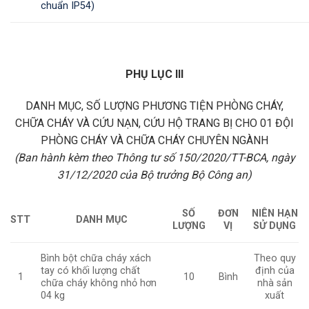
chuẩn IP54)
PHỤ LỤC III
DANH MỤC, SỐ LƯỢNG PHƯƠNG TIỆN PHÒNG CHÁY,
CHỮA CHÁY VÀ CỨU NẠN, CỨU HỘ TRANG BỊ CHO 01 ĐỘI
PHÒNG CHÁY VÀ CHỮA CHÁY CHUYÊN NGÀNH
(Ban hành kèm theo Thông tư số 150/2020/TT-BCA, ngày
31/12/2020 của Bộ trưởng Bộ Công an)
SỐ
ĐƠN
NIÊN HẠN
STT
DANH MỤC
LƯỢNG
VỊ
SỬ DỤNG
Bình bột chữa cháy xách
Theo quy
tay có khối lượng chất
định của
1
10
Bình
chữa cháy không nhỏ hơn
nhà sản
04 kg
xuất