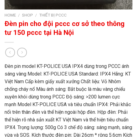
HOME
/
SHOP
/
THIẾT BỊ PCCC
Đèn pin cho đội pccc cơ sở theo thông
tư 150 pccc tại Hà Nội
Đèn pin model KT-POLICE USA IPX4 dùng trong PCCC ánh
sáng vàng Model: KT-POLICE USA Standard: IPX4 Hãng: KT
Việt Nam Cấp kèm giấy xuất xưởng Chất liệu: Vỏ Nhôm
chống cháy nổ Màu ánh sáng: Bắt buộc là màu vàng chiếu
xuyên khói dùng trong PCCC Độ sáng: >200 lumen cực
mạnh Model KT-POLICE USA và tiêu chuẩn IPX4: Phải khắc
nổi trên thân đèn và thể hiện ngoài hộp đèn. Hộp đèn: Phải
thể hiện rõ nhà sản xuất KT Việt Nam và thể hiện tiêu chuẩn
IPX4. Trọng lượng: 500g Có 3 chế độ sáng: sáng mạnh, sáng
vừa và SOS. Kích thước đèn pin: Dài 26cm * rộng 5.6cm Kích