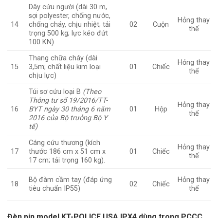
Dây cứu người (dài 30 m,
sợi polyester, chống nước,
Hỏng thay
chống cháy, chịu nhiệt; tải
14
02
Cuộn
thế
trọng 500 kg; lực kéo đứt
100 KN)
Thang chữa cháy (dài
Hỏng thay
3,5m; chất liệu kim loại
15
01
Chiếc
thế
chịu lực)
Túi sơ cứu loại B
(Theo
Thông tư số 19/2016/TT-
Hỏng thay
BYT ngày 30 tháng 6 năm
16
01
Hộp
thế
2016 của Bộ trưởng Bộ Y
tế)
Cáng cứu thương (kích
Hỏng thay
thước 186 cm x 51 cm x
17
01
Chiếc
thế
17 cm; tải trọng 160 kg).
Bộ đàm cầm tay (đáp ứng
Hỏng thay
18
02
Chiếc
tiêu chuẩn IP55)
thế
Đèn pin model KT-POLICE USA IPX4 dùng trong PCCC