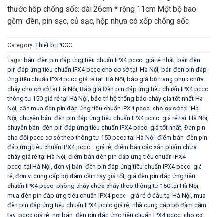
thước hôp chống sốc: dài 26cm * rộng 11cm Một bộ bao
gồm: đèn, pin sạc, củ sạc, hộp nhựa có xốp chống sốc
Category:
Thiết bị PCCC
Tags:
bán đèn pin đáp ứng tiêu chuẩn IPX4 pccc giá rẻ nhất
,
bán đèn
pin đáp ứng tiêu chuẩn IPX4 pccc cho cơ sở tại Hà Nội
,
bán đèn pin đáp
ứng tiêu chuẩn IPX4 pccc giá rẻ tại Hà Nội
,
báo giá bộ trang phục chữa
cháy cho cơ sở tại Hà Nội
,
Báo giá Đèn pin đáp ứng tiêu chuẩn IPX4 pccc
thông tư 150 giá rẻ tại Hà Nội
,
bảo trì hệ thống báo cháy giá tốt nhất Hà
Nội
,
cần mua đèn pin đáp ứng tiêu chuẩn IPX4 pccc cho cơ sở tại Hà
Nội
,
chuyên bán đèn pin đáp ứng tiêu chuẩn IPX4 pccc giá rẻ tại Hà Nội
,
chuyên bán đèn pin đáp ứng tiêu chuẩn IPX4 pccc giá tốt nhất
,
Đèn pin
cho đội pccc cơ sở theo thông tư 150 pccc tại Hà Nội
,
điểm bán đèn pin
đáp ứng tiêu chuẩn IPX4 pccc giá rẻ
,
điểm bán các sản phẩm chữa
cháy giá rẻ tại Hà Nội
,
điểm bán đèn pin đáp ứng tiêu chuẩn IPX4
pccc tại Hà Nội
,
đơn vị bán đèn pin đáp ứng tiêu chuẩn IPX4 pccc giá
rẻ
,
đơn vị cung cấp bộ đàm cầm tay giá tốt
,
giá đèn pin đáp ứng tiêu
chuẩn IPX4 pccc phòng cháy chữa cháy theo thông tư 150 tại Hà Nội
,
mua đèn pin đáp ứng tiêu chuẩn IPX4 pccc giá rẻ ở đâu tại Hà Nội
,
mua
đèn pin đáp ứng tiêu chuẩn IPX4 pccc giá rẻ
,
nhà cung cấp bộ đàm cầm
tay pccc giá rẻ
,
nơi bán đèn pin đáp ứng tiêu chuẩn IPX4 pccc cho cơ