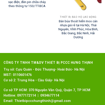
sạc điện, đèn pin chữa cháy
theo thông tư 150/TT-BCA
THIẾT BỊ BẢO HỘ LAO ĐỘNG
Bán búa thoát hiểm Inox cán
nhựa giá rẻ tại Hà Nội, Thái
Nguyên, Vĩnh Phúc, Hòa Bình,
Bắc Giang, Bắc Ninh, Hải
Dương
CÔNG TY TNHH TM&DV THIẾT BỊ PCCC HƯNG THỊNH
Trụ sở:
Cựu Quán - Đức Thượng- Hoài Đức- Hà Nội
MST:
0110601476
Cơ sở 2:
Trung Hòa - Cầu Giấy- Hà Nội
Cơ sở TP HCM: 370 Nguyễn Văn Quỳ, Quận 7, TP HCM
Hotline:
0977172114 | 0934677114
Email:
Thietbipccchungthinh@gmail.com