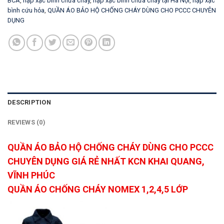
BCA
,
nạp xạc bình chữa cháy
,
nạp xạc bình chữa cháy tại Hà Nội
,
nạp xạc
bình cứu hỏa
,
QUẦN ÁO BẢO HỘ CHỐNG CHÁY DÙNG CHO PCCC CHUYÊN
DỤNG
DESCRIPTION
REVIEWS (0)
QUẦN ÁO BẢO HỘ CHỐNG CHÁY DÙNG CHO PCCC
CHUYÊN DỤNG GIÁ RẺ NHẤT KCN KHAI QUANG,
VĨNH PHÚC
QUẦN ÁO CHỐNG CHÁY NOMEX 1,2,4,5 LỚP