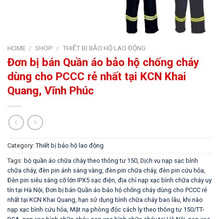
HOME
/
SHOP
/
THIẾT BỊ BẢO HỘ LAO ĐỘNG
Đơn bị bán Quần áo bảo hộ chống cháy
dùng cho PCCC rẻ nhất tại KCN Khai
Quang, Vĩnh Phúc
Category:
Thiết bị bảo hộ lao động
Tags:
bộ quần áo chữa cháy theo thông tư 150
,
Dịch vụ nạp sạc bình
chữa cháy
,
đèn pin ánh sáng vàng
,
đèn pin chữa cháy
,
đèn pin cứu hỏa
,
Đèn pin siêu sáng cỡ lớn IPX5 sạc điện
,
địa chỉ nạp xạc bình chữa cháy uy
tín tại Hà Nội
,
Đơn bị bán Quần áo bảo hộ chống cháy dùng cho PCCC rẻ
nhất tại KCN Khai Quang
,
hạn sử dụng bình chữa cháy bao lâu
,
khi nào
nạp xạc bình cứu hỏa
,
Mặt nạ phòng độc cách ly theo thông tư 150/TT-