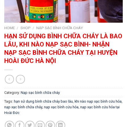
HOME
/
SHOP
/
NẠP SẠC BÌNH CHỮA CHÁY
HẠN SỬ DỤNG BÌNH CHỮA CHÁY LÀ BAO
LÂU, KHI NÀO NẠP SẠC BÌNH- NHẬN
NẠP SẠC BÌNH CHỮA CHÁY TẠI HUYỆN
HOÀI ĐỨC HÀ NỘI
Category:
Nạp sạc bình chữa cháy
Tags:
hạn sử dụng bình chữa cháy bao lâu
,
khi nào nạp xạc bình cứu hỏa
,
nạp xạc bình chữa cháy
,
nạp xạc bình cứu hỏa
,
nạp xạc bình cứu hỏa tại
Hoài Đức