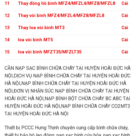
11
Thay đồng hồ bình MFZ4/MFZL4/MFZ8/MFZL8
Cái
12
Thay vòi bình MFZ4/MFZL4/MFZ8/MFZL8
Cái
13
Thay loa vòi bình MT3
Cái
14
loa vòi bình MT5
Cái
15
loa vòi bình MFZT35/MFZLT35
Cái
CẦN NẠP SẠC BÌNH CHỮA CHÁY TẠI HUYỆN HOÀI ĐỨC HÀ
NỘI,DỊCH VỤ NẠP BÌNH CHỮA CHÁY TẠI HUYỆN HOÀI ĐỨC
HÀ NỘI,NẠP BÌNH CHỮA CHÁY TẠI HUYỆN HOÀI ĐỨC HÀ
NỘI,ĐƠN VỊ NHẬN SÚC NẠP BÌNH CHỮA CHÁY TẠI HUYỆN
HOÀI ĐỨC HÀ NỘI,NẠP BÌNH BỘT CHỮA CHÁY BC ABC TẠI
HUYỆN HOÀI ĐỨC HÀ NỘI,NẠP BÌNH CHỮA CHÁY CO2MT3
TẠI HUYỆN HOÀI ĐỨC HÀ NỘI
Thiết bị PCCC Hưng Thịnh chuyên cung cấp bình chữa cháy,
thiết bị bảo hộ lao động, nạp xạc bình cứu hỏa, nạp xạc bình