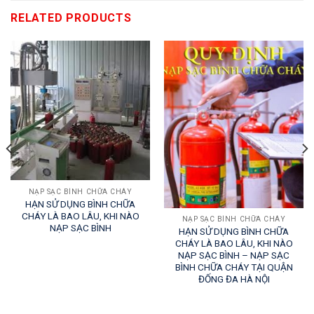
RELATED PRODUCTS
NẠP SẠC BÌNH CHỮA CHÁY
HẠN SỬ DỤNG BÌNH CHỮA
CHÁY LÀ BAO LÂU, KHI NÀO
NẠP SẠC BÌNH CHỮA CHÁY
NẠP SẠC BÌNH
HẠN SỬ DỤNG BÌNH CHỮA
CHÁY LÀ BAO LÂU, KHI NÀO
NẠP SẠC BÌNH – NẠP SẠC
BÌNH CHỮA CHÁY TẠI QUẬN
ĐỐNG ĐA HÀ NỘI