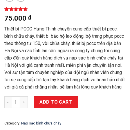
Rated
1
5.00
75.000
₫
out of 5
based on
Thiết bị PCCC Hưng Thịnh chuyên cung cấp thiết bị pccc,
customer
rating
bình chữa cháy, thiết bị bảo hộ lao động, bộ trang phục pccc
theo thông tư 150, vòi chữa cháy, thiết bị pccc trên địa bàn
Hà Nội và các tỉnh lân cận, ngoài ra công ty chúng tôi cung
cấp đến quý khách hàng dịch vụ nạp sạc bình chữa cháy tại
Hà Nội với giá cạnh tranh nhất, miễn phí vận chuyển tận nơi.
Với sự tận tâm chuyên nghiệp của đội ngũ nhân viên chúng
tôi sẽ cung cấp tới tận tay khách hàng dịch vụ hoàn hảo nhất,
với giá cả phải chăng nhân, sẽ làm hài lòng quý khách hàng
Nạp sạc bình chữa cháy giá tốt tại Chung cư Liễu Giai Tower B
ADD TO CART
Category:
Nạp sạc bình chữa cháy