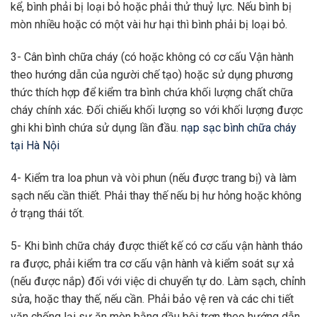
kể, bình phải bị loại bỏ hoặc phải thử thuỷ lực. Nếu bình bị
mòn nhiều hoặc có một vài hư hại thì bình phải bị loại bỏ.
3- Cân bình chữa cháy (có hoặc không có cơ cấu Vận hành
theo hướng dẫn của người chế tạo) hoặc sử dụng phương
thức thích hợp để kiểm tra bình chứa khối lượng chất chữa
cháy chính xác. Đối chiếu khối lượng so với khối lượng được
ghi khi bình chứa sử dụng lần đầu.
nạp sạc bình chữa cháy
tại Hà Nội
4- Kiểm tra loa phun và vòi phun (nếu được trang bị) và làm
sạch nếu cần thiết. Phải thay thế nếu bị hư hỏng hoặc không
ở trạng thái tốt.
5- Khi bình chữa cháy được thiết kế có cơ cấu vận hành tháo
ra được, phải kiểm tra cơ cấu vận hành và kiểm soát sự xả
(nếu được nắp) đối với việc di chuyển tự do. Làm sạch, chỉnh
sửa, hoặc thay thế, nếu cần. Phải bảo vệ ren và các chi tiết
vặn chống lại sự ăn mòn bằng dầu bôi trơn theo hướng dẫn