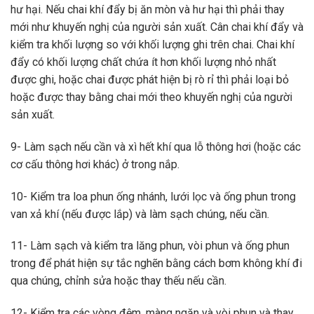
hư hại. Nếu chai khí đẩy bị ăn mòn và hư hại thì phải thay
mới như khuyến nghị của người sản xuất. Cân chai khí đẩy và
kiểm tra khối lượng so với khối lượng ghi trên chai. Chai khí
đẩy có khối lượng chất chứa ít hơn khối lượng nhỏ nhất
được ghi, hoặc chai được phát hiện bị rò rỉ thì phải loại bỏ
hoặc được thay bằng chai mới theo khuyến nghị của người
sản xuất.
9- Làm sạch nếu cần và xì hết khí qua lỗ thông hơi (hoặc các
cơ cấu thông hơi khác) ở trong nắp.
10- Kiểm tra loa phun ống nhánh, lưới lọc và ống phun trong
van xả khí (nếu được lắp) và làm sạch chúng, nếu cần.
11- Làm sạch và kiểm tra lăng phun, vòi phun và ống phun
trong để phát hiện sự tắc nghẽn bằng cách bơm không khí đi
qua chúng, chỉnh sửa hoặc thay thếu nếu cần.
12- Kiểm tra các vòng đệm, màng ngăn và vòi phun và thay