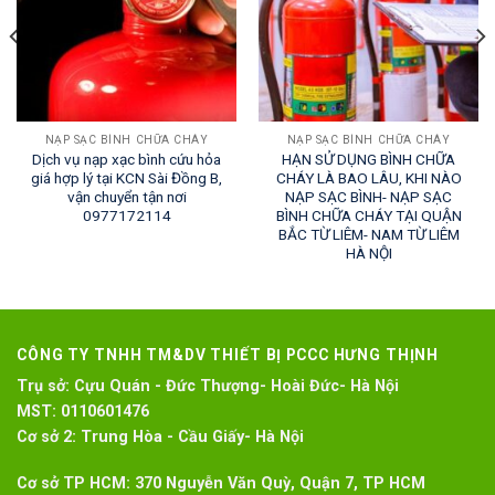
NẠP SẠC BÌNH CHỮA CHÁY
NẠP SẠC BÌNH CHỮA CHÁY
Dịch vụ nạp xạc bình cứu hỏa
HẠN SỬ DỤNG BÌNH CHỮA
giá hợp lý tại KCN Sài Đồng B,
CHÁY LÀ BAO LÂU, KHI NÀO
vận chuyển tận nơi
NẠP SẠC BÌNH- NẠP SẠC
0977172114
BÌNH CHỮA CHÁY TẠI QUẬN
BẮC TỪ LIÊM- NAM TỪ LIÊM
HÀ NỘI
CÔNG TY TNHH TM&DV THIẾT BỊ PCCC HƯNG THỊNH
Trụ sở:
Cựu Quán - Đức Thượng- Hoài Đức- Hà Nội
MST:
0110601476
Cơ sở 2:
Trung Hòa - Cầu Giấy- Hà Nội
Cơ sở TP HCM: 370 Nguyễn Văn Quỳ, Quận 7, TP HCM