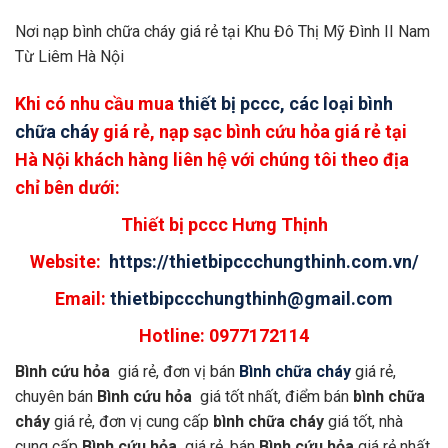
Nơi nạp bình chữa cháy giá rẻ tại Khu Đô Thị Mỹ Đình II Nam
Từ Liêm Hà Nội
Khi có nhu cầu mua
thiết bị pccc, các loại bình
chữa chá
y
giá rẻ, nạp sạc bình cứu hỏa giá rẻ tại
Hà Nội khách hàng liên hệ với chúng tôi theo địa
chỉ bên dưới:
Thiết bị pccc Hưng Thịnh
Website:
https://thietbipccchungthinh.com.vn/
Email:
thietbipccchungthinh@gmail.com
Hotline: 0977172114
Bình cứu hỏa
giá rẻ, đơn vị bán
Bình chữa cháy
giá rẻ,
chuyên bán
Bình cứu hỏa
giá tốt nhất, điểm bán
bình chữa
cháy
giá rẻ, đơn vị cung cấp
bình chữa cháy
giá tốt, nhà
cung cấp
Bình cứu hỏa
giá rẻ, bán
Bình cứu hỏa
giá rẻ nhất,