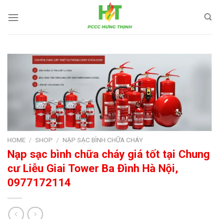
Skip
to
content
HOME
/
SHOP
/
NẠP SẠC BÌNH CHỮA CHÁY
Nạp sạc bình chữa cháy giá tốt tại Chung
cư Liễu Giai Tower Ba Đình Hà Nội,
0977172114