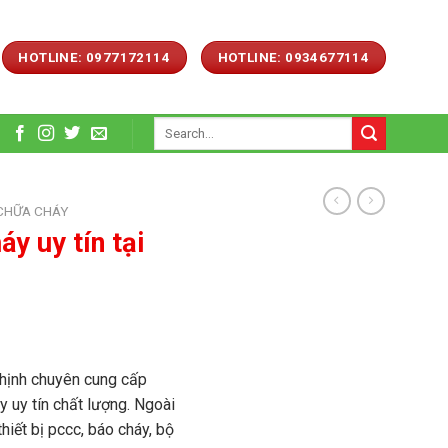
HOTLINE: 0977172114
HOTLINE: 0934677114
Search
for:
 CHỮA CHÁY
y uy tín tại
hịnh chuyên cung cấp
y uy tín chất lượng. Ngoài
iết bị pccc, báo cháy, bộ