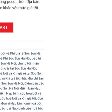
ng pccc …trên địa bàn
̣n khác với mức giá tốt
Sóc Sơn Hà Nội quantity
CART
 bột và Khí giá rẻ Sóc Sơn Hà
và Khí Sóc Sơn Hà Nội
,
bảo trì
óc Sơn Hà Nội
,
chúng tôi nhận
ông ty tại Sóc Sơn Hà Nội
,
 bột và Khí giá rẻ tại Sóc Sơn
 Khí giá tốt nhất
,
địa chỉ Sạc
p Sóc Sơn Hà Nội
,
điểm bán các
Sóc Sơn Hà Nội
,
điểm bán Nạp
iểm Nạp bình cứu hoả bột và
ứu hoả bột và Khí giá tốt
,
đơn
,
đơn vị Nạp bình cứu hoả bột
các loại Nạp bình cứu hoả bột