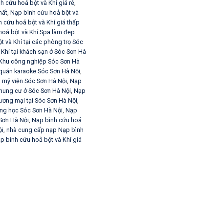
h cứu hoả bột và Khí giá rẻ
,
ất
,
Nạp bình cứu hoả bột và
 cứu hoả bột và Khí giá thấp
hoả bột và Khí Spa làm đẹp
t và Khí tại các phòng trọ Sóc
Khí tại khách sạn ở Sóc Sơn Hà
i Khu công nghiệp Sóc Sơn Hà
 quán karaoke Sóc Sơn Hà Nội
,
m mỹ viện Sóc Sơn Hà Nội
,
Nạp
chung cư ở Sóc Sơn Hà Nội
,
Nạp
hương mại tại Sóc Sơn Hà Nội
,
ờng học Sóc Sơn Hà Nội
,
Nạp
 Sơn Hà Nội
,
Nạp bình cứu hoả
ội
,
nhà cung cấp nạp Nạp bình
p bình cứu hoả bột và Khí giá