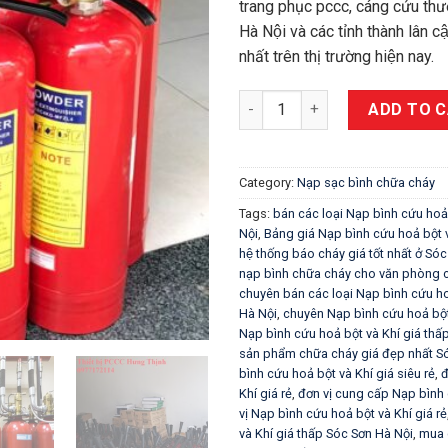
trang phục pccc, cáng cứu thươ
Hà Nội và các tỉnh thành lân câ
nhất trên thị trường hiện nay.
Sạc bình chữa cháy uy tín tại 
ADD TO 
Category:
Nạp sạc bình chữa cháy
Tags:
bán các loại Nạp bình cứu hoả
Nội
,
Bảng giá Nạp bình cứu hoả bột 
hệ thống báo cháy giá tốt nhất ở S
nạp bình chữa cháy cho văn phòng c
chuyên bán các loại Nạp bình cứu hoả
Hà Nội
,
chuyên Nạp bình cứu hoả bột và
Nạp bình cứu hoả bột và Khí giá thấ
sản phẩm chữa cháy giá đẹp nhất 
bình cứu hoả bột và Khí giá siêu rẻ
,
đ
Khí giá rẻ
,
đơn vị cung cấp Nạp bình c
vị Nạp bình cứu hoả bột và Khí giá rẻ
và Khí giá thấp Sóc Sơn Hà Nội
,
mua 