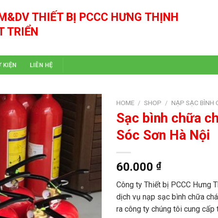
M&DV THIẾT BỊ PCCC HƯNG THỊNH
T TRIỂN
Ự KIỆN
LIÊN HỆ
HOME
/
SHOP
/
NẠP SẠC BÌNH
Sạc bình chữa chá
Sóc Sơn Hà Nội
60.000
₫
Công ty Thiết bị PCCC Hưng T
dịch vụ nạp sạc bình chữa chá
ra công ty chúng tôi cung cấp th