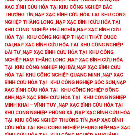
XẠC BÌNH CỨU HỎA TẠI KHU CÔNG NGHIỆP BẮC
THƯỜNG TÍN,NẠP XẠC BÌNH CỨU HỎA TẠI KHU CÔNG
NGHIỆP THĂNG LONG ,NẠP XẠC BÌNH CỨU HỎA TẠI
KHU CÔNG NGHIỆP PHÚ NGHĨA,NẠP XẠC BÌNH CỨU
HỎA TẠI KHU CÔNG NGHIỆP THẠCH THẤT QUỐC
OAI,NẠP XẠC BÌNH CỨU HỎA TẠI KHU CÔNG NGHIỆP
ĐÀI TƯ ,NẠP XẠC BÌNH CỨU HỎA TẠI KHU CÔNG
NGHIỆP NAM THĂNG LONG ,NẠP XẠC BÌNH CỨU HỎA
TẠI KHU CÔNG NGHIỆP NỘI BÀI,NẠP XẠC BÌNH CỨU
HỎA TẠI KHU CÔNG NGHIỆP QUANG MINH ,NẠP XẠC
BÌNH CỨU HỎA TẠI KHU CÔNG NGHIỆP SÓC SƠN,NẠP
XẠC BÌNH CỨU HỎA TẠI KHU CÔNG NGHIỆP ĐÔNG
ANH,NẠP XẠC BÌNH CỨU HỎA TẠI KHU CÔNG NGHIỆP
MINH KHAI – VĨNH TUY ,NẠP XẠC BÌNH CỨU HỎA TẠI
KHU CÔNG NGHIỆP PHÙNG XÁ ,NẠP XẠC BÌNH CỨU HỎA
TẠI KHU CÔNG NGHIỆP THƯỜNG TÍN ,NẠP XẠC BÌNH
CỨU HỎA TẠI KHU CÔNG NGHIỆP PHỤNG HIỆP,NẠP XẠC