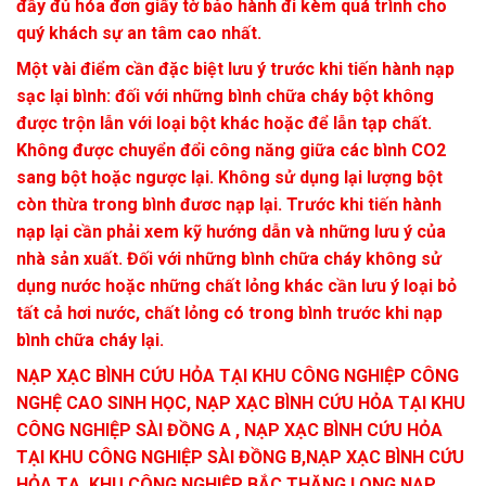
đầy đủ hóa đơn giấy tờ bảo hành đi kèm quá trình cho
quý khách sự an tâm cao nhất.
Một vài điểm cần đặc biệt lưu ý trước khi tiến hành nạp
sạc lại bình: đối với những bình chữa cháy bột không
được trộn lẫn với loại bột khác hoặc để lẫn tạp chất.
Không được chuyển đổi công năng giữa các bình CO2
sang bột hoặc ngược lại. Không sử dụng lại lượng bột
còn thừa trong bình đươc nạp lại. Trước khi tiến hành
nạp lại cần phải xem kỹ hướng dẫn và những lưu ý của
nhà sản xuất. Đối với những bình chữa cháy không sử
dụng nước hoặc những chất lỏng khác cần lưu ý loại bỏ
tất cả hơi nước, chất lỏng có trong bình trước khi nạp
bình chữa cháy lại.
NẠP XẠC BÌNH CỨU HỎA TẠI KHU CÔNG NGHIỆP CÔNG
NGHỆ CAO SINH HỌC, NẠP XẠC BÌNH CỨU HỎA TẠI KHU
CÔNG NGHIỆP SÀI ĐỒNG A , NẠP XẠC BÌNH CỨU HỎA
TẠI KHU CÔNG NGHIỆP SÀI ĐỒNG B,NẠP XẠC BÌNH CỨU
HỎA TẠ KHU CÔNG NGHIỆP BẮC THĂNG LONG,NẠP