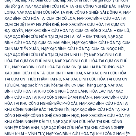
ứng hòa
,
nạp xạc bình cứu hỏa
,
nạp xạc bình cứu hỏa giá hợp lý tại KCN
Sài Đồng A
,
NẠP XẠC BÌNH CỨU HỎA TẠ KHU CÔNG NGHIỆP BẮC THĂNG
LONG
,
NẠP XẠC BÌNH CỨU HỎA TẠ KHU CÔNG NGHIỆP SÀI ĐỒNG A
,
NẠP
XẠC BÌNH CỨU HỎA TẠI CỤM CN CỔ LOA
,
NẠP XẠC BÌNH CỨU HỎA TẠI
CỤM CN DỆT MAY NGUYÊN KHÊ
,
NẠP XẠC BÌNH CỨU HỎA TẠI CỤM CN
ĐẠI XUYÊN
,
NẠP XẠC BÌNH CỨU HỎA TẠI CỤM CN ĐÔNG XUÂN – KIM LŨ
,
NẠP XẠC BÌNH CỨU HỎA TẠI CỤM CN LAI XÁ – KIM TRUNG
,
NẠP XẠC
BÌNH CỨU HỎA TẠI CỤM CN MAI ĐÌNH
,
NẠP XẠC BÌNH CỨU HỎA TẠI CỤM
CN NAM TIẾN XUÂN
,
NẠP XẠC BÌNH CỨU HỎA TẠI CỤM CN NGỌC HỒI
,
NẠP XẠC BÌNH CỨU HỎA TẠI CỤM CN NINH HIỆP
,
NẠP XẠC BÌNH CỨU
HỎA TẠI CỤM CN PHÚ MINH
,
NẠP XẠC BÌNH CỨU HỎA TẠI CỤM CN PHÚ
THỊ
,
NẠP XẠC BÌNH CỨU HỎA TẠI CỤM CN QUẬN HAI BÀ TRƯNG
,
NẠP
XẠC BÌNH CỨU HỎA TẠI CỤM CN THANH OAI
,
NẠP XẠC BÌNH CỨU HỎA
TẠI CỤM CN THỰC PHẨM HAPRO
,
NẠP XẠC BÌNH CỨU HỎA TẠI CUM CN
TỪ LIÊM
,
nạp xạc bình cứu hỏa tại Khu CN Bắc Thăng Long
,
NẠP XẠC
BÌNH CỨU HỎA TẠI KHU CÔNG NGHỆ CAO LÁNG HÒA LẠC
,
NẠP XẠC
BÌNH CỨU HỎA TẠI KHU CÔNG NGHIỆP AN KHÁNH
,
NẠP XẠC BÌNH CỨU
HỎA TẠI KHU CÔNG NGHIỆP BẮC PHÚ CÁT
,
NẠP XẠC BÌNH CỨU HỎA TẠI
KHU CÔNG NGHIỆP BẮC THƯỜNG TÍN
,
NẠP XẠC BÌNH CỨU HỎA TẠI KHU
CÔNG NGHIỆP CÔNG NGHỆ CAO SINH HỌC
,
NẠP XẠC BÌNH CỨU HỎA TẠI
KHU CÔNG NGHIỆP ĐÀI TƯ
,
NẠP XẠC BÌNH CỨU HỎA TẠI KHU CÔNG
NGHIỆP ĐÔNG ANH
,
NẠP XẠC BÌNH CỨU HỎA TẠI KHU CÔNG NGHIỆP
MINH KHAI – VĨNH TUY
,
NẠP XẠC BÌNH CỨU HỎA TẠI KHU CÔNG NGHIỆP