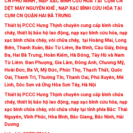
CN PHÚ MINH , NẠP XẠC BÌNH CỨU HỎA TẠI CỤM CN
DỆT MAY NGUYÊN KHÊ , NẠP XẠC BÌNH CỨU HỎA TẠI
CỤM CN QUẬN HAI BÀ TRƯNG
Thiết bị PCCC Hưng Thịnh chuyên cung cấp bình chữa
cháy, thiết bị bảo hộ lao động, nạp xạc bình cứu hỏa, nạp
xạc bình chữa cháy, vòi chữa cháy, tại Hoàng Mai, Long
Biên, Thanh Xuân, Bắc Từ Liêm, Ba Đình, Cầu Giấy, Đống
Đa, Hai Bà Trưng, Hoàn Kiếm, Hà Đông, Tây Hồ và Nam
Từ Liêm. Đan Phượng, Gia Lâm, Đông Anh, Chương Mỹ,
Hoài Đức, Ba Vì, Mỹ Đức, Phúc Thọ, Thạch Thất, Quốc
Oai, Thanh Trì, Thường Tín, Thanh Oai, Phú Xuyên, Mê
Linh, Sóc Sơn và Ứng Hòa Sơn Tây, Hà Nội
Thiết bị PCCC Hưng Thịnh chuyên cung cấp bình chữa
cháy, thiết bị bảo hộ lao động, nạp xạc bình cứu hỏa, nạp
xạc bình chữa cháy, vòi chữa cháy tại tỉnh phía Bắc: Thái
Nguyên, Vĩnh Phúc, Hòa Bình, Bắc Giang, Bắc Ninh, Hải
Dương