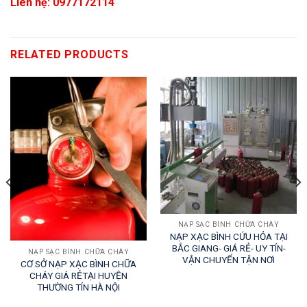
Liên hệ: 0977172114
RELATED PRODUCTS
NẠP SẠC BÌNH CHỮA CHÁY
NẠP XẠC BÌNH CỨU HỎA TẠI
BẮC GIANG- GIÁ RẺ- UY TÍN-
NẠP SẠC BÌNH CHỮA CHÁY
VẬN CHUYỂN TẬN NƠI
CƠ SỞ NẠP XẠC BÌNH CHỮA
CHÁY GIÁ RẺTẠI HUYỆN
THƯỜNG TÍN HÀ NỘI