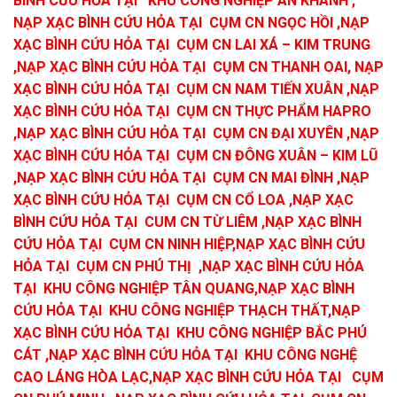
BÌNH CỨU HỎA TẠI KHU CÔNG NGHIỆP AN KHÁNH ,
NẠP XẠC BÌNH CỨU HỎA TẠI CỤM CN NGỌC HỒI ,NẠP
XẠC BÌNH CỨU HỎA TẠI CỤM CN LAI XÁ – KIM TRUNG
,NẠP XẠC BÌNH CỨU HỎA TẠI CỤM CN THANH OAI, NẠP
XẠC BÌNH CỨU HỎA TẠI CỤM CN NAM TIẾN XUÂN ,NẠP
XẠC BÌNH CỨU HỎA TẠI CỤM CN THỰC PHẨM HAPRO
,NẠP XẠC BÌNH CỨU HỎA TẠI CỤM CN ĐẠI XUYÊN ,NẠP
XẠC BÌNH CỨU HỎA TẠI CỤM CN ĐÔNG XUÂN – KIM LŨ
,NẠP XẠC BÌNH CỨU HỎA TẠI CỤM CN MAI ĐÌNH ,NẠP
XẠC BÌNH CỨU HỎA TẠI CỤM CN CỔ LOA ,NẠP XẠC
BÌNH CỨU HỎA TẠI CUM CN TỪ LIÊM ,NẠP XẠC BÌNH
CỨU HỎA TẠI CỤM CN NINH HIỆP,NẠP XẠC BÌNH CỨU
HỎA TẠI CỤM CN PHÚ THỊ ,NẠP XẠC BÌNH CỨU HỎA
TẠI KHU CÔNG NGHIỆP TÂN QUANG,NẠP XẠC BÌNH
CỨU HỎA TẠI KHU CÔNG NGHIỆP THẠCH THẤT,NẠP
XẠC BÌNH CỨU HỎA TẠI KHU CÔNG NGHIỆP BẮC PHÚ
CÁT ,NẠP XẠC BÌNH CỨU HỎA TẠI KHU CÔNG NGHỆ
CAO LÁNG HÒA LẠC,NẠP XẠC BÌNH CỨU HỎA TẠI CỤM